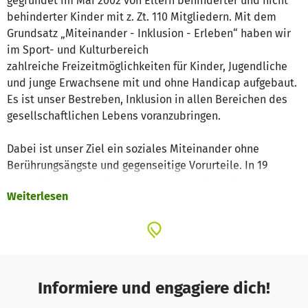
gegründet im Mai 2002 von Eltern behinderter und nicht
behinderter Kinder mit z. Zt. 110 Mitgliedern. Mit dem
Grundsatz „Miteinander - Inklusion - Erleben“
haben
wir
im Sport- und Kulturbereich
zahlreiche Freizeitmöglichkeiten für Kinder, Jugendliche
und junge Erwachsene mit und ohne Handicap aufgebaut.
Es ist unser Bestreben, Inklusion in allen Bereichen des
gesellschaftlichen Lebens voranzubringen.
Dabei ist unser Ziel ein soziales Miteinander ohne
Berührungsängste und gegenseitige Vorurteile. In 19
Jahren ist es uns gelungen, dass Menschen mit
Weiterlesen
Beeinträchtigungen wahrgenommen werden und ins
Gemeindeleben eingebunden sind. Das Miteinander und
die Vielfalt der Aktivitäten im Verein sind eine große
Bereicherung für alle und tragen wesentlich zur positiven
persönlichen Entwicklung der Menschen mit und ohne
Handicap bei.
Informiere und engagiere dich!