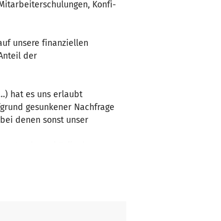
Mitarbeiterschulungen, Konfi-
uf unsere finanziellen
Anteil der
 …) hat es uns erlaubt
ufgrund gesunkener Nachfrage
 bei denen sonst unser
 pro Nacht und Teilnehmer
für die Finanzierung unserer 3.
rnachtungen und somit ist uns
eutlicher. Wir sind gespannt
ins Geschäft oder unser