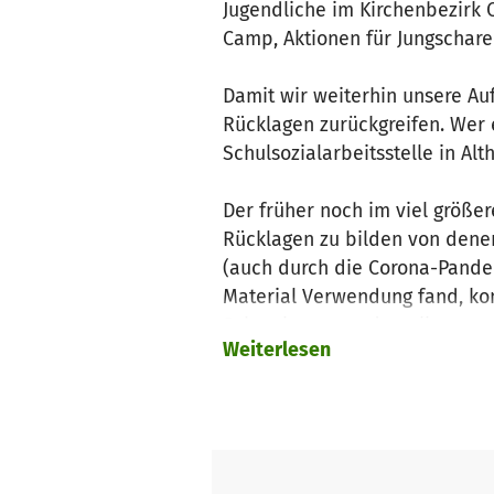
Jugendliche im Kirchenbezirk 
Camp, Aktionen für Jungschare
Damit wir weiterhin unsere Auf
Rücklagen zurückgreifen. Wer e
Schulsozialarbeitsstelle in Alt
Der früher noch im viel größere
Rücklagen zu bilden von dene
(auch durch die Corona-Pandem
Material Verwendung fand, kon
Schon lange werden alle unse
Weiterlesen
kalkuliert, welche direkt an u
Jugendreferentenstelle einger
diese Finanzierung komplett w
auf das Jahr 2021 und hoffen, 
In anderen Jahren war es uns 