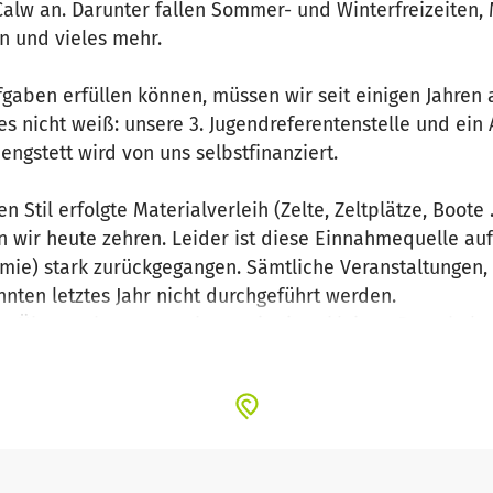
Calw an. Darunter fallen Sommer- und Winterfreizeiten, 
n und vieles mehr.
gaben erfüllen können, müssen wir seit einigen Jahren a
s nicht weiß: unsere 3. Jugendreferentenstelle und ein 
hengstett wird von uns selbstfinanziert.
n Stil erfolgte Materialverleih (Zelte, Zeltplätze, Boote
n wir heute zehren. Leider ist diese Einnahmequelle a
ie) stark zurückgegangen. Sämtliche Veranstaltungen,
nten letztes Jahr nicht durchgeführt werden.
re Übernachtungsangebote mit einer kleinen Pauschale
nser Fondskonto überwiesen wird. Dieses Fondskonto ist 
ichtet worden. Im Jahr 2020 gab es leider keinerlei Übe
eggebrochen und unsere Finanzierungslücke wird noch d
dass die Lage nicht noch drastischer wird.
möglich durch Spendenaktionen (Jahres-Kalender, Bike 