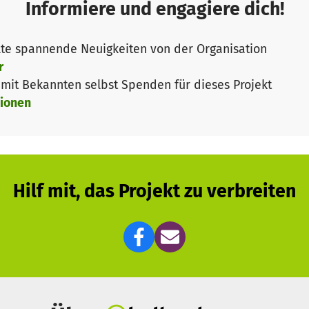
Geld zu akquirieren. Doch auch hier kam es durch die 
Informiere und engagiere dich!
te spannende Neuigkeiten von der Organisation
tto aus Psalm 31,9: „Du stellst meine Füße auf weiten 
r
iten und darüber hinaus für Kinder und Jugendliche mit
it Bekannten selbst Spenden für dieses Projekt
ionen
erk die vielfältigen Aufgaben unbedingt beibehalten. U
enstelle angewiesen. Deshalb möchten wir Euch heute um
s mit einer Spende!
Hilf mit, das Projekt zu verbreiten