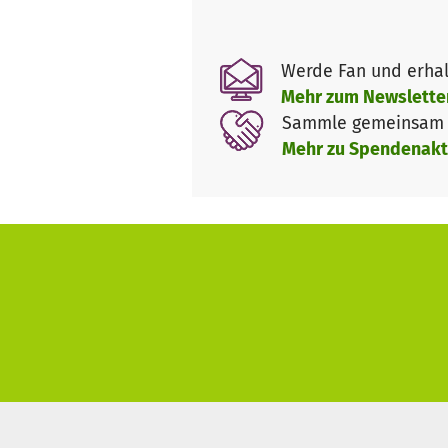
Kleiderflohmarkt) zusätzlich 
von geplanten Aktionen.
Werde Fan und erhal
Getreu unserem Jugendwerks-Mo
Mehr zum Newslette
Raum in diesen schwierigen Ze
Sammle gemeinsam m
Mehr zu Spendenakt
Wir wollen in unserem Jugendw
wir auf die 3. Jugendreferent
Unterstützung bitten. Helft un