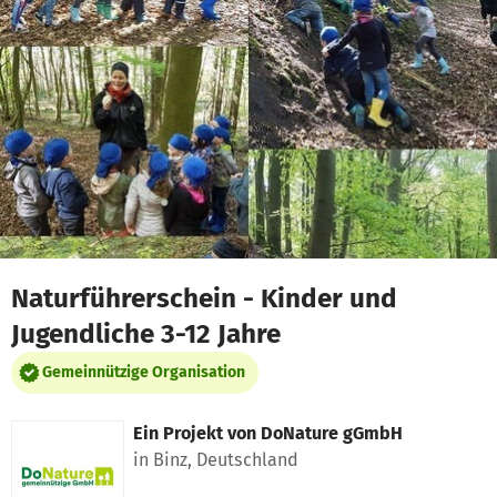
Zum Hauptinhalt springen
Erklärung zur Barrierefreiheit anzeigen
Naturführerschein - Kinder und
Jugendliche 3-12 Jahre
Gemeinnützige Organisation
Ein Projekt von
DoNature gGmbH
in Binz, Deutschland