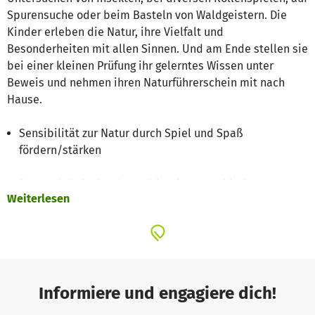
Spurensuche oder beim Basteln von Waldgeistern. Die
Kinder erleben die Natur, ihre Vielfalt und
Besonderheiten mit allen Sinnen. Und am Ende stellen sie
bei einer kleinen Prüfung ihr gelerntes Wissen unter
Beweis und nehmen ihren Naturführerschein mit nach
Hause.
Sensibilität zur Natur durch Spiel und Spaß
fördern/stärken
Naturerlebnis durch Kombination verschiedener
Weiterlesen
pädagogischer Ansätze (Experimentieren, Rollenspiele,
Basteln, Teamarbeit)
Förderung der sozialen, motorischen und sprachlichen
Kompetenzen
Informiere und engagiere dich!
Der klassische Naturführerschein besteht aus 10 Modulen,
die jeweils ca. 90 bis 120 Minuten dauern und in der