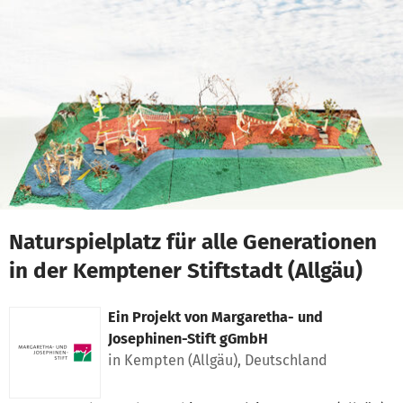
Zum Hauptinhalt springen
Erklärung zur Barrierefreiheit anzeigen
Naturspielplatz für alle Generationen
in der Kemptener Stiftstadt (Allgäu)
Ein Projekt von
Margaretha- und
Josephinen-Stift gGmbH
in Kempten (Allgäu), Deutschland