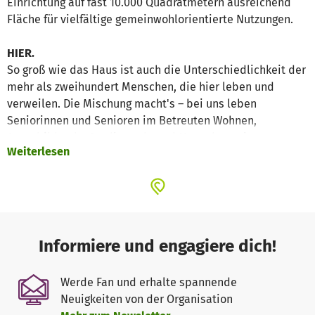
Einrichtung auf fast 10.000 Quadratmetern ausreichend
Fläche für vielfältige gemeinwohlorientierte Nutzungen.
HIER.
So groß wie das Haus ist auch die Unterschiedlichkeit der
mehr als zweihundert Menschen, die hier leben und
verweilen. Die Mischung macht's – bei uns leben
Seniorinnen und Senioren im Betreuten Wohnen,
Auszubildende, Studierende und Menschen mit
Weiterlesen
Behinderung. Einen festen Platz hat auch die jüngste
Generation, beispielsweise in der Mittagsbetreuung oder
in einer Kindertagesstätte mit integrierter Kinderkrippe.
Kunstschaffende finden geeignete Ateliers in unseren
Katakomben. Hinzu kommen Beratungsangebote der Stadt
Kempten (Allgäu) und verschiedener sozialer Träger, die
Informiere und engagiere dich!
das Margaretha- und Josephinen-Stift ebenso für
Besucherinnen und Besucher von außerhalb zu einem
Werde Fan und erhalte spannende
attraktiven Informationszentrum machen. Vervollständigt
Neuigkeiten von der Organisation
wird das Leben im Haus durch Seminare, Kurse oder