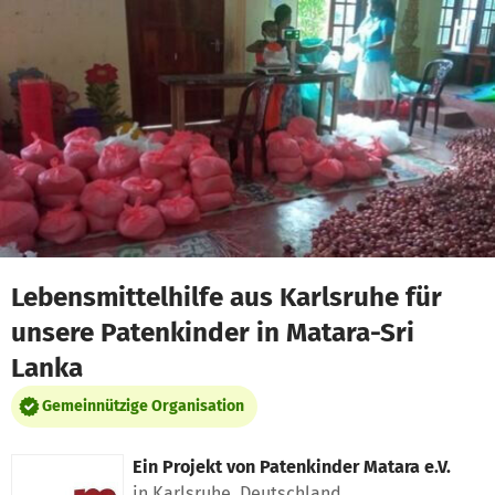
Zum Hauptinhalt springen
Erklärung zur Barrierefreiheit anzeigen
Lebensmittelhilfe aus Karlsruhe für
unsere Patenkinder in Matara-Sri
Lanka
Gemeinnützige Organisation
Ein Projekt von
Patenkinder Matara e.V.
in Karlsruhe, Deutschland