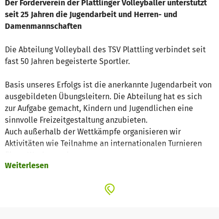
Der Förderverein der Plattlinger Volleyballer unterstützt
seit 25 Jahren die Jugendarbeit und Herren- und
Damenmannschaften
Die Abteilung Volleyball des TSV Plattling verbindet seit
fast 50 Jahren begeisterte Sportler.
Basis unseres Erfolgs ist die anerkannte Jugendarbeit von
ausgebildeten Übungsleitern. Die Abteilung hat es sich
zur Aufgabe gemacht, Kindern und Jugendlichen eine
sinnvolle Freizeitgestaltung anzubieten.
Auch außerhalb der Wettkämpfe organisieren wir
Aktivitäten wie Teilnahme an internationalen Turnieren
übers Wochenende.
Weiterlesen
Beginnend bei der U12 bis hin zur U20 spielen
sportbegeisterte Jungs und Mädels bei uns Volleyball. Für
alle erwachsenen „Volleyballnarrischen“ haben wir
außerdem 2 Damen- und 2 Herrenmannschaften zu