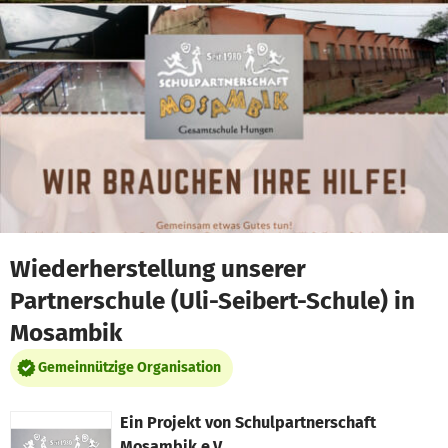
Zum Hauptinhalt springen
Erklärung zur Barrierefreiheit anzeigen
Wiederherstellung unserer
Partnerschule (Uli-Seibert-Schule) in
Mosambik
Gemeinnützige Organisation
Ein Projekt von
Schulpartnerschaft
Mosambik e.V.