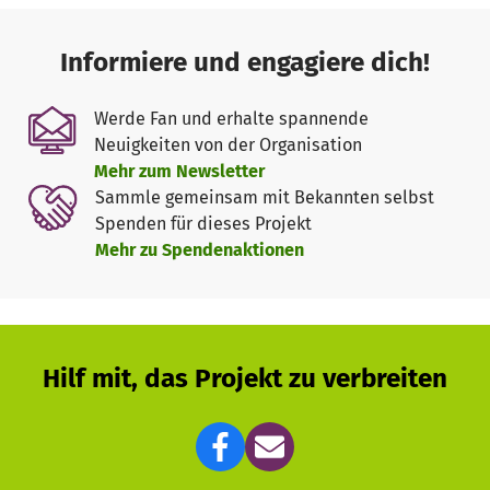
Vor Ort arbeiten wir mit dem mosambikanischen
Bauleiter Jorge Felipe und mit der Distriktregierung von
Informiere und engagiere dich!
Gondola und der Provinzregierung Manica zusammen.
Werde Fan und erhalte spannende
Neuigkeiten von der Organisation
Mehr zum Newsletter
Sammle gemeinsam mit Bekannten selbst
Spenden für dieses Projekt
Mehr zu Spendenaktionen
Hilf mit, das Projekt zu verbreiten