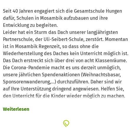
Seit 40 Jahren engagiert sich die Gesamtschule Hungen
dafür, Schulen in Mosambik aufzubauen und ihre
Entwicklung zu begleiten.
Leider hat ein Sturm das Dach unserer langjährigsten
Partnerschule, der Uli-Seibert-Schule, zerstört. Momentan
ist in Mosambik Regenzeit, so dass ohne die
Wiederherstellung des Daches kein Unterricht möglich ist.
Das Dach erstreckt sich über drei von acht Klassenräume.
Die Corona-Pandemie macht es uns derzeit unmöglich,
unsere jährlichen Spendenaktionen (Weihnachtsbasar,
Sponsorenwanderung,...) durchzuführen. Daher sind wir
auf Ihre Unterstützung dringend angewiesen. Helfen Sie,
den Unterricht für die Kinder wieder möglich zu machen.
Weiterlesen
Die Wiederherstellung des Daches sollte bis Ende Januar
abgeschlossen sein. Dazu sollen folgende Arbeiten
durchgeführt werden: Sanierung des Dachstuhls,
Dachbedeckung mit Wellblech und Sanierung des Bodens.