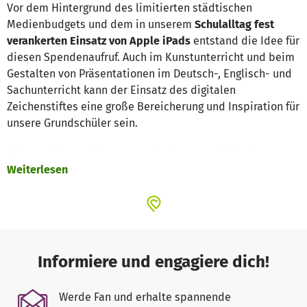
Vor dem Hintergrund des limitierten städtischen
Medienbudgets und dem in unserem
Schulalltag fest
verankerten Einsatz von Apple iPads
entstand die Idee für
diesen Spendenaufruf. Auch im Kunstunterricht und beim
Gestalten von Präsentationen im Deutsch-, Englisch- und
Sachunterricht kann der Einsatz des digitalen
Zeichenstiftes eine große Bereicherung und Inspiration für
unsere Grundschüler sein.
Daher möchten wir gerne
Logitech Crayon digitale
Weiterlesen
Schreib- und Zeichenstifte
anschaffen. Da bei den
Logitech Stiften die Apple Pencil Technologie verwendet
wird, sind diese kinderleicht beim Schreiben und
Zeichnen auf unseren Schul-iPads einzusetzen. Danke,
dass Sie sich hierfür interessieren und uns unterstützen
möchten.
Informiere und engagiere dich!
Ziel ist es, zwei (2) Klassensätze
, also insgesamt 60 Stück,
Werde Fan und erhalte spannende
der digitalen Zeichenstifte so schnell wie möglich zu