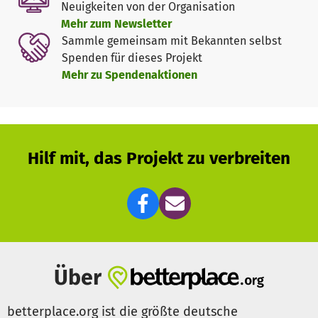
Neuigkeiten von der Organisation
beschaffen. Die Gesamtkosten betragen hierfür 4.140,00 €
Mehr zum Newsletter
bzw. 69,00 € pro digitalem Stift.
Sammle gemeinsam mit Bekannten selbst
Spenden für dieses Projekt
Hinweis: Sobald ein Betrag von 69,00 € erreicht ist, wird
Mehr zu Spendenaktionen
jeweils als
Teilerfolg ein weiterer digitaler Stift bestellt
und ein weiterer Schüler bzw. ein weiteres Team kann
sofort loslegen. Daher ist jeder Euro für diese Initiative
wichtig, denn jeder Stift kann sofort eingesetzt werden.
Hilf mit, das Projekt zu verbreiten
Neben dem
Einsatz im Unterricht
stehen die Logitech
Crayon Schreib- und Zeichenstifte auch den Kindern im
Nachmittagsbereich (OGS)
zur Verfügung.
Alle Beteiligten bedanken sich für Ihre Spende, egal in
welcher Höhe, sowie für das Weitersagen (Familie,
Freunde, Nachbarn, …) und für das Weiterschreiben
Über
(WhatsApp & Co.) dieses Spendenaufrufs.
betterplace.org ist die größte deutsche