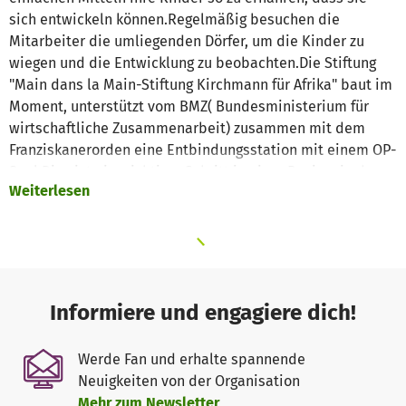
sich entwickeln können.Regelmäßig besuchen die
Mitarbeiter die umliegenden Dörfer, um die Kinder zu
wiegen und die Entwicklung zu beobachten.Die Stiftung
"Main dans la Main-Stiftung Kirchmann für Afrika" baut im
Moment, unterstützt vom BMZ( Bundesministerium für
wirtschaftliche Zusammenarbeit) zusammen mit dem
Franziskanerorden eine Entbindungsstation mit einem OP-
Saal.Dies ist ein wichtiger Schritt in einer Region, in der
Weiterlesen
es bisher praktisch keine Vorsorge für die werdenden
Mütter gibt und die Mütter-sowohl als auch die
Säuglingssterblichkeit extrem hoch ist.
Jetzt geht es daran, die Station zu bestücken, mit Mobiliar,
mit den notwendigen medizinisch-technischen
Instrumenten sowie genügend fachkundigem Personal, um
Informiere und engagiere dich!
einen reibungslosen Betrieb sichern zu können.
Die Stiftung ist stolz darauf, auch bei der neuen Station "
Werde Fan und erhalte spannende
Hand in Hand" mit den Menschen vor Ort zusammen zu
Neuigkeiten von der Organisation
arbeiten, wir möchten vielen die Chance geben, mit einem
Mehr zum Newsletter