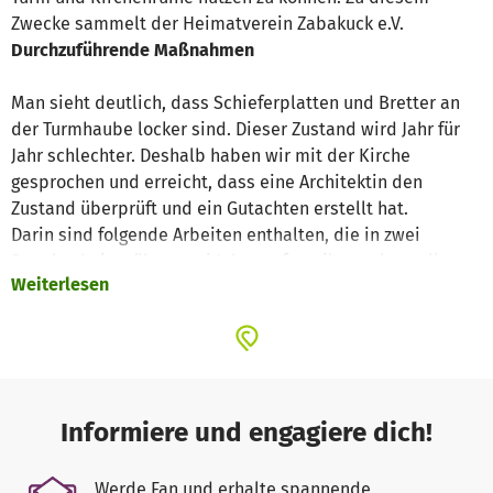
Zwecke sammelt der Heimatverein Zabakuck e.V.
Durchzuführende Maßnahmen
Man sieht deutlich, dass Schieferplatten und Bretter an
der Turmhaube locker sind. Dieser Zustand wird Jahr für
Jahr schlechter. Deshalb haben wir mit der Kirche
gesprochen und erreicht, dass eine Architektin den
Zustand überprüft und ein Gutachten erstellt hat.
Darin sind folgende Arbeiten enthalten, die in zwei
Bauabschnitte über zwei Jahre aufgeteilt werden sollen:
Weiterlesen
1. der Dachstuhl des Turmhelms muss dringend
ausgebessert werden, um die Statik wieder herzustellen.
Zuganker und Balken sind zu erneuern
2. Schieferdach und Holzverkleidung mit Regenrinnen und
Blitzableiter erneuern
Informiere und engagiere dich!
3. der Verputz und Anstrich des Turms
4. der Glockenstuhl muss ausgebessert werden, damit die
Werde Fan und erhalte spannende