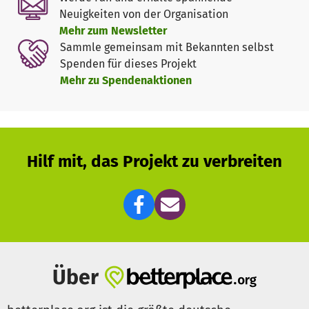
Glocken wieder sicher hängen und geläutet werden
Neuigkeiten von der Organisation
können
Mehr zum Newsletter
5. Nistkästen für die ansässigen Turmfalken und
Sammle gemeinsam mit Bekannten selbst
Schleiereulen
Spenden für dieses Projekt
Mehr zu Spendenaktionen
Finanzierung / LEADER-Förderantrag
Zur Finanzierung der Baukosten wurde von der Kirche ein
Förderantrag über das LEADER-Programm der EU gestellt.
Die Förderung beträgt 75 % der Gesamtkosten, 20 % trägt
Hilf mit, das Projekt zu verbreiten
die Ev. Kirche Mitteldeutschland, 5 % teilen sich der
Kirchenkreis Schlagenthin und der Heimatverein
Zabakuck e.V.
Der Eigenanteil vom Heimatverein Zabakuck e.V. beträgt
etwa 7.000 €. Dieser Anteil muss Mitte Februar 2021 zur
Verfügung stehen, damit die Förderung durch LEADER
bewilligt werden kann. Sollte der Antrag nicht im
Über
kommenden Jahr bewilligt werden, weil andere Projekte
Vorrang haben, dann bleibt der Antrag und der Eigenanteil