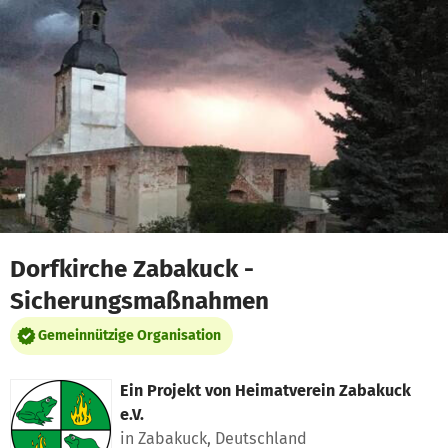
Zum Hauptinhalt springen
Erklärung zur Barrierefreiheit anzeigen
Dorfkirche Zabakuck -
Sicherungsmaßnahmen
Gemeinnützige Organisation
Ein Projekt von
Heimatverein Zabakuck
e.V.
in Zabakuck, Deutschland