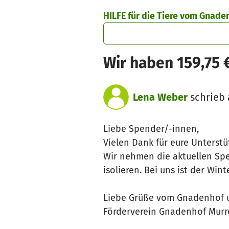
Zum Hauptinhalt springen
Erklärung zur Barrierefreiheit anzeigen
HILFE für die Tiere vom Gnaden
Wir haben 159,75 
Lena Weber
schrieb 
Liebe Spender/-innen,
Vielen Dank für eure Unterst
Wir nehmen die aktuellen Spe
isolieren. Bei uns ist der Win
Liebe Grüße vom Gnadenhof u
Förderverein Gnadenhof Murrq