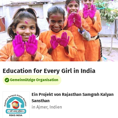
Zum Hauptinhalt springen
Erklärung zur Barrierefreiheit anzeigen
Education for Every Girl in India
Gemeinnützige Organisation
Ein Projekt von
Rajasthan Samgrah Kalyan
Sansthan
in Ajmer, Indien