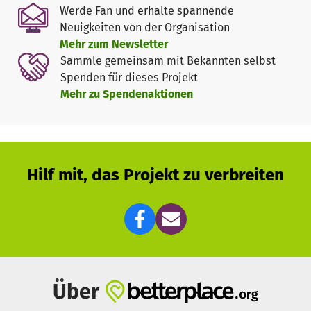
Werde Fan und erhalte spannende
Outcome !!
Neuigkeiten von der Organisation
Mehr zum Newsletter
500 poor firl will get major help to get education by
Sammle gemeinsam mit Bekannten selbst
distributing educational material project and they will
Spenden für dieses Projekt
also get better opportunities for higher education, the
Mehr zu Spendenaktionen
problem school drop-out will end. Being educated 500
marginalized students will set up the development of
their village and illiterate parents will also get some help.
This project is supported by the Maecenata Foundation,
Hilf mit, das Projekt zu verbreiten
Munich/Berlin:
What is Maecenata?
Über