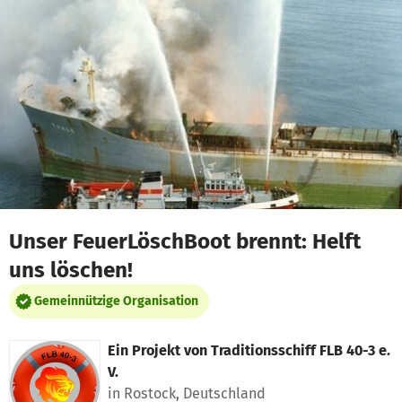
Zum Hauptinhalt springen
Erklärung zur Barrierefreiheit anzeigen
Unser FeuerLöschBoot brennt: Helft
uns löschen!
Gemeinnützige Organisation
Ein Projekt von
Traditionsschiff FLB 40-3 e.
V.
in Rostock, Deutschland