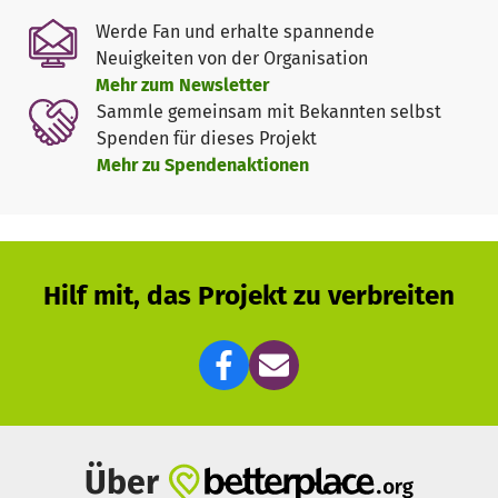
...
technikinteressierte Mädchen und Jungen
sollen an
Werde Fan und erhalte spannende
künftige Berufe im Schiffbau sowie in der Maschinen- und
Neuigkeiten von der Organisation
Anlagentechnik, aber auch in der Metall-, Schweiß- und
Mehr zum Newsletter
Betriebstechnik herangeführt und begeistert werden.
Sammle gemeinsam mit Bekannten selbst
Außerdem wollen wir
Kindern
mit der Arbeit an Bord eine
Spenden für dieses Projekt
sinnvolle Freizeitgestaltung
bieten.
Mehr zu Spendenaktionen
... Jungen und Mädchen erleben die
maritime Faszination
eines alten, aber noch fahrenden FeuerLöschBootes. Sie
lernen das sichere und richtige Verhalten an Bord, ebenso
grundlegende Begriffe und Tätigkeiten der Seemannschaft
Hilf mit, das Projekt zu verbreiten
sowie lehrreiche und
spannende Tätigkeiten als
Feuerwehrfrau oder -mann.
... die Mitglieder freiwilliger Feuerwehren, aber auch die
Brandmeisteranwärter und -anwärterinnen der
Berufsfeuerwehren können die
alte, noch funktionierende
Technik
und den Einsatz auf See
direkt erproben
.
Über