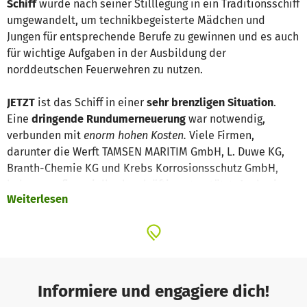
Schiff
wurde nach seiner Stilllegung in ein Traditionsschiff
umgewandelt, um technikbegeisterte Mädchen und
Jungen für entsprechende Berufe zu gewinnen und es auch
für wichtige Aufgaben in der Ausbildung der
norddeutschen Feuerwehren zu nutzen.
JETZT
ist das Schiff in einer
sehr brenzligen Situation
.
Eine
dringende Rundumerneuerung
war notwendig,
verbunden mit
enorm hohen Kosten.
Viele Firmen,
darunter die Werft TAMSEN MARITIM GmbH, L. Duwe KG,
Branth-Chemie KG und Krebs Korrosionsschutz GmbH,
haben uns finanziell schon kräftig unterstützt. Auch wir
Weiterlesen
Mitglieder haben in mehr als 5 000 Arbeitsstunden einen
bedeutenden Kostenanteil gestemmt. Trotzdem
fehlt
uns
noch ein
erheblicher Betrag
, um das FLB wieder in Fahrt zu
bringen. Jede Spende hilft uns dabei.
Warum ist es so wichtig, dieses Boot zu erhalten?
Informiere und engagiere dich!