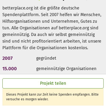
… die
Zusammensetzung der Bootskomponenten
ist
betterplace.org ist die größte deutsche
einmalig
: Drei Diesellokmotoren treiben das Schiff an. Das
Spendenplattform. Seit 2007 helfen wir Menschen,
gesamte Schiff dokumentiert in besonderer Weise die
Hilfsorganisationen und Unternehmen, Gutes zu
Grundlagen moderner Schiffsbetriebs- und
tun. Alle Organisationen auf betterplace.org sind
Feuerlöschtechnik der vergangenen 40 Jahre. Darum muss
das Schiff unbedingt als
voll funktionsfähiges,
gemeinnützig. Da auch wir selbst gemeinnützig
außergewöhnliches und schützenswertes
sind und nicht profitorientiert arbeiten, ist unsere
Technikdenkmal
erhalten bleiben. Nur so machen wir es
Plattform für die Organisationen kostenlos.
für nachfolgende Generationen erlebbar.
2007
gegründet
Was uns stolz macht und antreibt?
15.000
gemeinnützige Organisationen
300 Mio €
für den guten Zweck
Schon heute haben wir die Zusage der
Hanse Sail Rostock:
Projekt teilen
2021
führt unser Traditionsschiff beim Einlauf der größten
Segelschiffe der Welt die Parade an!
Dieses Projekt kann zur Zeit keine Spenden empfangen. Bitte
versuche es morgen wieder.
Deshalb unsere
dringende Bitte:
Helft uns