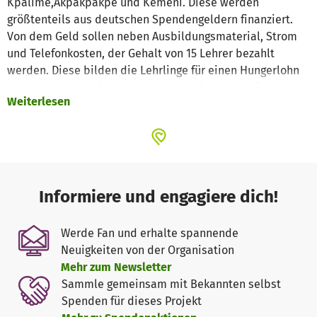
Kpalimé,Akpakpakpe und Kemeni. Diese werden
größtenteils aus deutschen Spendengeldern finanziert.
Von dem Geld sollen neben Ausbildungsmaterial, Strom
und Telefonkosten, der Gehalt von 15 Lehrer bezahlt
werden. Diese bilden die Lehrlinge für einen Hungerlohn
von 50 € in verschiedenen handwerklichen Berufen aus.
Weiterlesen
Wenn das Geld reicht, bekommen die Jugendlichen täglich
eine warme Mahlzeit und 20 von ihnen eine bescheidene
Unterkunft. Jedoch sind sie auf Ihre materielle und
finanzielle Hilfe angewiesen. Bitte helfen Sie den
Jugendlichen mit einer kleinen Spende – entweder über
diese betterplace.org oder gegen Spendenquittung, wenn
Informiere und engagiere dich!
Sie an dieses Konto überweisen (Wir sind ein vom
Finanzamt als gemeinnützig anerkannter Verein): AGERTO
Werde Fan und erhalte spannende
e.V. Kontonr.: 326247979 BLZ. 79020076 Hypovereinsbank
Neuigkeiten von der Organisation
Würzburg
Mehr zum Newsletter
Sammle gemeinsam mit Bekannten selbst
Spenden für dieses Projekt