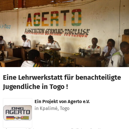
Zum Hauptinhalt springen
Erklärung zur Barrierefreiheit anzeigen
Eine Lehrwerkstatt für benachteiligte
Jugendliche in Togo !
Ein Projekt von
Agerto e.V.
in Kpalimé, Togo