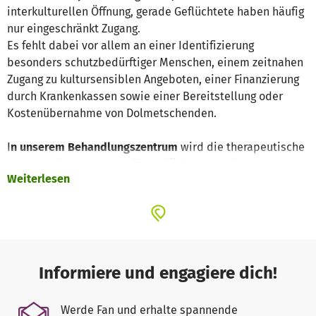
interkulturellen Öffnung, gerade Geflüchtete haben häufig
nur eingeschränkt Zugang.
Es fehlt dabei vor allem an einer Identifizierung
besonders schutzbedürftiger Menschen, einem zeitnahen
Zugang zu kultursensiblen Angeboten, einer Finanzierung
durch Krankenkassen sowie einer Bereitstellung oder
Kostenübernahme von Dolmetschenden.
I
n unserem Behandlungszentrum
wird die therapeutische
Gesundheitsversorgung für
Geflüchtete
an einem Ort
Weiterlesen
gebündelt. Von der Anmeldung bis zur
Einzel- oder
Gruppentherapie
werden trauma- und kultursensible
Behandlungen kostenlos und mehrsprachig angeboten
oder eine Vermittlung zu externen Fachkräften ermöglicht.
Durch die Ambulanz wird die Neuanmeldung künftig
regelmäßiger möglich sein und die Wartezeit auf einen
Informiere und engagiere dich!
Behandlungsplatz bei REFUGIO Bremen wird gleichzeitig
sinken. Wir intensivieren im Projekt auch die
Werde Fan und erhalte spannende