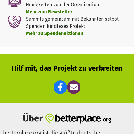
Sensibilisierung von Psychiater:innen und
Neuigkeiten von der Organisation
Psychotherapeut:innen für die Arbeit mit Geflüchteten, um
Mehr zum Newsletter
die außerhalb unseres Zentrum spezialisierte
Sammle gemeinsam mit Bekannten selbst
Behandlungsangebote zu schaffen.
Spenden für dieses Projekt
Insgesamt sollen so neue Kapazitäten geschaffen werden,
Mehr zu Spendenaktionen
um Geflüchteten therapeutische Angebote zu ermöglichen,
die das Regelgesundheitssystem bisher nicht vorsieht.
Wir versuchen mit diesem Projekt unsere Vision, seelische
Gesundheit für alle, durch konkrete Schritte zu
Hilf mit, das Projekt zu verbreiten
verwirklichen.
Über
betterplace.org ist die größte deutsche