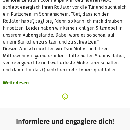
Seniorenzentrum Colemanpark in Gelnhausen lebt,
schiebt energisch ihren Rollator vor die Tür und sucht sich
ein Plätzchen im Sonnenschein. "Gut, dass ich den
Rollator habe", sagt sie, "denn so kann ich mich draußen
hinsetzen. Leider haben wir keine richtigen Sitzmöbel in
unserem Außengelände. Dabei wäre es so schön, auf
einem Bänkchen zu sitzen und zu schwätzen."
Diesen Wunsch möchten wir Frau Müller und ihren
Mitbewohnern gerne erfüllen - bitte helfen Sie uns dabei,
seniorengerechte und wetterfeste Möbel anzuschaffen
und damit für das Quäntchen mehr Lebensqualität zu
sorgen. Denn mal ehrlich: Wer mag ihn nicht? Den
Weiterlesen
berühmten "Platz an der Sonne".
Unsere Senioren freuen sich drauf.
Informiere und engagiere dich!