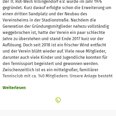
Der TC Rot-Weiß Villingendorf e.V. wurde im Jahr 1976
gegründet. Kurz darauf erfolgte schon die Erweiterung um
einen dritten Sandplatz und der Neubau des
Vereinsheims in der Stadionstraße. Nachdem die
Generation der Gründungsmitglieder nahezu vollständig
weggebrochen ist, hatte der Verein ein paar schlechte
Jahre zu überstehen und stand Ende 2017 kurz vor der
Auflösung. Doch seit 2018 ist ein frischer Wind entfacht
und der Verein blüht wieder auf. Viele neue Mitglieder,
darunter auch viele Kinder und Jugendliche konnten für
den Tennissport begeistert und gewonnen werden.
Zwischenzeitlich ist es ein mittelgroßer, familiärer
Tennisclub mit ca. 140 Mitgliedern. Unsere Anlage besteht
aus drei Sandplätzen, einer Tenniswand sowie einem
Weiterlesen
Vereinsheim mit Umkleideräumen, WC-Anlagen,
Technikraum und dem gemeinschaftlichen Gastraum. Die
Tennisplätze sind von der sonnigen Clubhausterrasse gut
einzusehen.