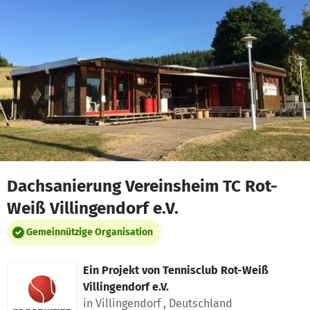
Zum Hauptinhalt springen
Erklärung zur Barrierefreiheit anzeigen
Dachsanierung Vereinsheim TC Rot-
Weiß Villingendorf e.V.
Gemeinnützige Organisation
Ein Projekt von
Tennisclub Rot-Weiß
Villingendorf e.V.
in Villingendorf , Deutschland