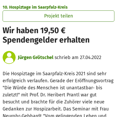
Zum Hauptinhalt springen
Erklärung zur Barrierefreiheit anzeigen
10. Hospiztage im Saarpfalz-Kreis
Projekt teilen
Wir haben 19,50 €
Spendengelder erhalten
Jürgen Grötschel
schrieb am 27.04.2022
Die Hospiztage im Saarpfalz-Kreis 2021 sind sehr
erfolgreich verlaufen. Gerade der Eröffnungsvortrag
"Die Würde des Menschen ist unantastbar- bis
zuletzt!" mit Prof. Dr. Heribert Prantl war gut
besucht und brachte für die Zuhörer viele neue
Gedanken zur Hospizarbeit. Das Seminar mit Frau
Neurohr-Gebhardt "Vom gelingenden Leben und