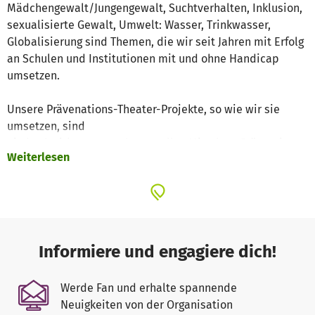
Mädchengewalt/Jungengewalt, Suchtverhalten, Inklusion,
sexualisierte Gewalt, Umwelt: Wasser, Trinkwasser,
Globalisierung sind Themen, die wir seit Jahren mit Erfolg
an Schulen und Institutionen mit und ohne Handicap
umsetzen.
Unsere Prävenations-Theater-Projekte, so wie wir sie
umsetzen, sind
ein hochwirksames und wertvolles Mittel zur Prävention.
Weiterlesen
Es kann
Situationen oder Gefühlen Ausdruck und Form verleihen,
die schwer in
Worte zu fassen sind. Wir verwandeln die Schulen oder
Einrichtung an
einem Tag in eine Theaterbühne! Wir bauen selbst auf, wir
Informiere und engagiere dich!
bauen selbst
ab und hinterlassen nichts als bleibende Eindrücke.
Werde Fan und erhalte spannende
Neuigkeiten von der Organisation
Die interaktiven Projekte haben folgende Module