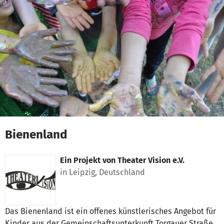
Zum Hauptinhalt springen
Erklärung zur Barrierefreiheit anzeigen
Bienenland
Ein Projekt von
Theater Vision e.V.
in Leipzig, Deutschland
Das Bienenland ist ein offenes künstlerisches Angebot für
Kinder aus der Gemeinschaftsunterkunft Torgauer Straße.