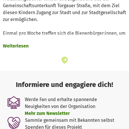
Gemeinschaftsunterkunft Torgauer Straße, mit dem Ziel
diesen Kindern Zugang zur Stadt und zur Stadtgesellschaft
zur ermöglichen.
Einmal pro Woche treffen sich die Bienenbürger:innen, um
gemeinsam zu spielen, zu gestalten und die Stadt zu
Weiterlesen
erkunden. In den Sommermonate vornehmlich draußen
auf verschiedenen Spielplätzen und Freiräumen im
Leipziger Osten oder auf der großen Freifläche vor der
Unterkunft. Gerne unternehmen die Bienenbürger:innen
auch Ausflüge in verschiedene kulturelle Einrichtungen
der Stadt. Bei schlechtem Wetter und im Winter bleiben
Informiere und engagiere dich!
wir vor Ort in den Räumen der Gemeinschaftsunterkunft.
Werde Fan und erhalte spannende
Die Bienstage werden von einer Gruppe engagierter
Neuigkeiten von der Organisation
Freiwilliger gestaltet und betreut, punktuell kommen auch
Mehr zum Newsletter
künstlerische Honorarkräfte dazu. Die Gruppengröße
Sammle gemeinsam mit Bekannten selbst
schwankt zwischen vier bis fünfzehn Teilnehmenden im
Spenden für dieses Projekt