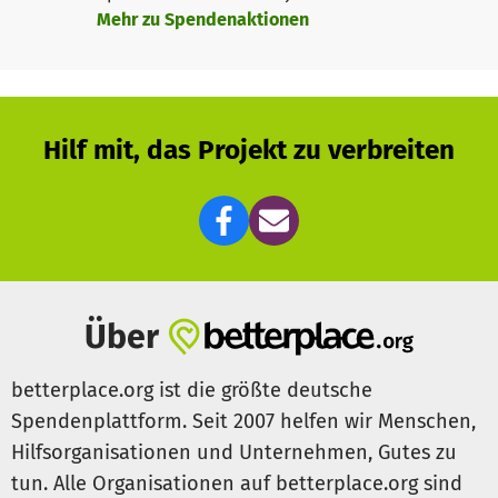
Alter zwischen 5 bis 12 Jahren (manchmal älter, selten
Mehr zu Spendenaktionen
jünger). Die Gruppe der Freiwilligen (Erwachsenen)
besteht aus ca. zehn Personen, von denen sich immer
zwischen zwei bis vier Personen zusammen finden, um
den Bienstag vorzubereiten und durchzuführen.
Hilf mit, das Projekt zu verbreiten
Die Spenden werden eingesetzt für Fahrtkosten,
Materialkosten, Verpflegung, Eintrittsgelder, Raummieten
und Honorarkosten.
Über
betterplace.org ist die größte deutsche
Spendenplattform. Seit 2007 helfen wir Menschen,
Hilfsorganisationen und Unternehmen, Gutes zu
tun. Alle Organisationen auf betterplace.org sind