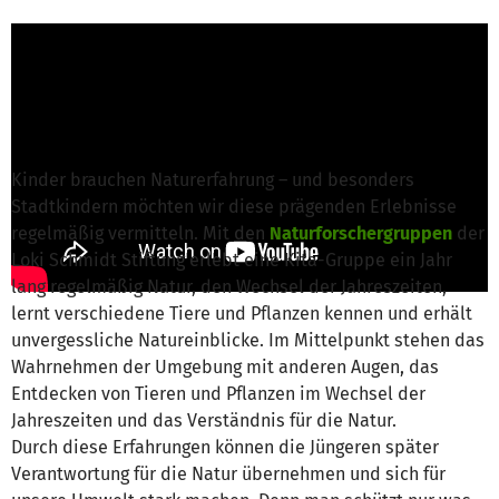
A. Lennartz von Loki Schmidt Stiftung
ist für
dieses Projekt verantwortlich
Nachricht schreiben
Kinder brauchen Naturerfahrung – und besonders
Stadtkindern möchten wir diese prägenden Erlebnisse
regelmäßig vermitteln. Mit den
Naturforschergruppen
der
Loki Schmidt Stiftung erlebt eine Kita-Gruppe ein Jahr
lang regelmäßig Natur, den Wechsel der Jahreszeiten,
lernt verschiedene Tiere und Pflanzen kennen und erhält
unvergessliche Natureinblicke. Im Mittelpunkt stehen das
Wahrnehmen der Umgebung mit anderen Augen, das
Entdecken von Tieren und Pflanzen im Wechsel der
Jahreszeiten und das Verständnis für die Natur.
Durch diese Erfahrungen können die Jüngeren später
Verantwortung für die Natur übernehmen und sich für