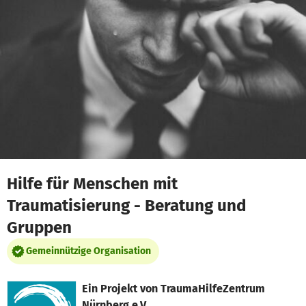
Zum Hauptinhalt springen
Erklärung zur Barrierefreiheit anzeigen
Hilfe für Menschen mit
Traumatisierung - Beratung und
Gruppen
Gemeinnützige Organisation
Ein Projekt von
TraumaHilfeZentrum
Nürnberg e.V.