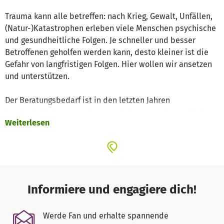
Trauma kann alle betreffen: nach Krieg, Gewalt, Unfällen,
(Natur-)Katastrophen erleben viele Menschen psychische
und gesundheitliche Folgen. Je schneller und besser
Betroffenen geholfen werden kann, desto kleiner ist die
Gefahr von langfristigen Folgen. Hier wollen wir ansetzen
und unterstützen.
Der Beratungsbedarf ist in den letzten Jahren
kontinuierlich angewachsen und die Wartzeiten auf eine
Weiterlesen
Erstberatung steigen leider immer weiter.
Wir wollen nicht nur gut, sondern auch schnell helfen!
Neben der Beratung bieten wir Gruppenangebote für
Betroffene und Angehörige.
Informiere und engagiere dich!
Da wir ein kleiner Verein mit kaum öffentlicher finanzieller
Förderung sind, sind wir auf jede Spende angewiesen.
Werde Fan und erhalte spannende