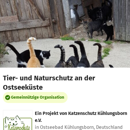
Zum Hauptinhalt springen
Erklärung zur Barrierefreiheit anzeigen
Tier- und Naturschutz an der
Ostseeküste
Gemeinnützige Organisation
Ein Projekt von
Katzenschutz Kühlungsborn
e.V.
in Ostseebad Kühlungsborn, Deutschland