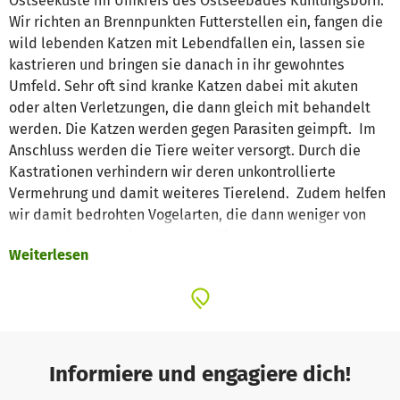
Ostseeküste im Umkreis des Ostseebades Kühlungsborn.
Wir richten an Brennpunkten Futterstellen ein, fangen die
wild lebenden Katzen mit Lebendfallen ein, lassen sie
kastrieren und bringen sie danach in ihr gewohntes
Umfeld. Sehr oft sind kranke Katzen dabei mit akuten
oder alten Verletzungen, die dann gleich mit behandelt
werden. Die Katzen werden gegen Parasiten geimpft. Im
Anschluss werden die Tiere weiter versorgt. Durch die
Kastrationen verhindern wir deren unkontrollierte
Vermehrung und damit weiteres Tierelend. Zudem helfen
wir damit bedrohten Vogelarten, die dann weniger von
Streunerkatzen bejagt werden. Tierschutz und
Weiterlesen
Naturschutz im Paket - bitte unterstützt unser Projekt! Wir
finanzieren unsere Arbeit nur mit Spendengelder. Das
Geld kommt direkt dort an, wo es benötigt wird. Keine
Personal- und Verwaltungskosten sondern direkte Hilfe -
wir arbeiten ausschließlich ehrenamtlich!
Informiere und engagiere dich!