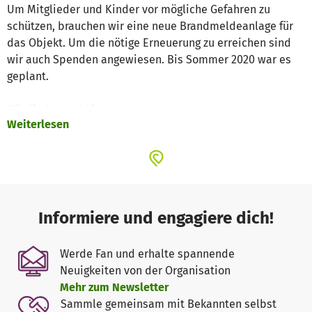
Um Mitglieder und Kinder vor mögliche Gefahren zu
schützen, brauchen wir eine neue Brandmeldeanlage für
das Objekt. Um die nötige Erneuerung zu erreichen sind
wir auch Spenden angewiesen. Bis Sommer 2020 war es
geplant.
Mitglieder und Kinder
Weiterlesen
Vorstand, Mitglieder und Helfer
Danke für das Entgegenkommen.
Bleiben Sie gesund.
Tugra Kultur Zentrum
Informiere und engagiere dich!
Werde Fan und erhalte spannende
Neuigkeiten von der Organisation
Mehr zum Newsletter
Sammle gemeinsam mit Bekannten selbst