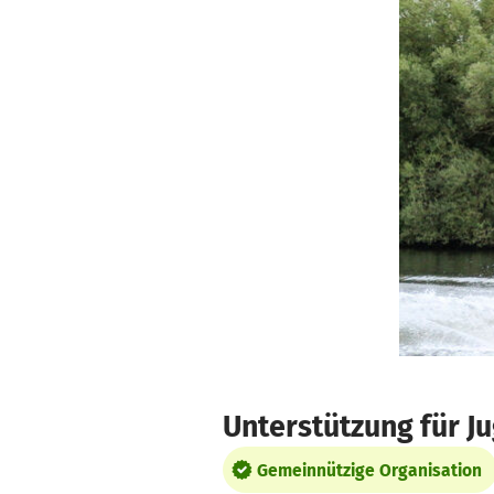
Zum Hauptinhalt springen
Erklärung zur Barrierefreiheit anzeigen
Unterstützung für J
Gemeinnützige Organisation