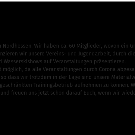
von Wasserskiclub Fuldabrück e.V.
ist für dieses Projekt
n
n Nordhessen. Wir haben ca. 60 Mitglieder, wovon ein G
anzieren wir unsere Vereins- und Jugendarbeit, durch di
d Wasserskishows auf Veranstaltungen präsentieren.
cht möglich, da alle Veranstaltungen durch Corona abgesa
 so dass wir trotzdem in der Lage sind unsere Materia
ngeschränkten Trainingsbetrieb aufnehmen zu können. W
nd freuen uns jetzt schon darauf Euch, wenn wir wieder