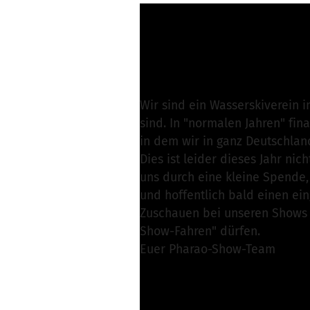
Karsten Fahlbusch 
Nachricht schreibe
Wir sind ein Wasserskiverein i
sind. In "normalen Jahren" fin
in dem wir in ganz Deutschlan
Dies ist leider dieses Jahr ni
uns durch eine kleine Spende,
und hoffentlich bald einen ei
Zuschauen bei unseren Shows u
Show-Fahren" dürfen.
Euer Pharao-Show-Team