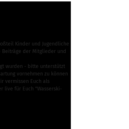
 verantwortlich
roßteil Kinder und Jugendliche
e Beiträge der Mitglieder und
gt wurden - bitte unterstützt
lwartung vornehmen zu können
ir vermissen Euch als
 live für Euch "Wasserski-