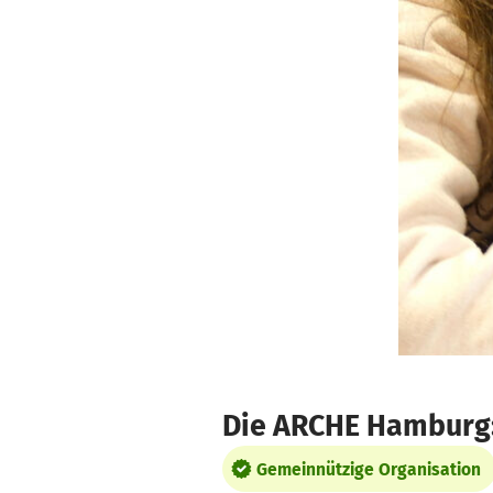
Zum Hauptinhalt springen
Erklärung zur Barrierefreiheit anzeigen
Die ARCHE Hamburg: 
Gemeinnützige Organisation