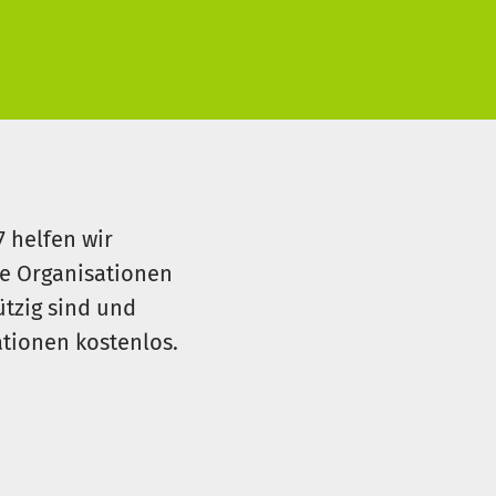
144 Euro finanzieren Sie die
 die ARCHE Hamburg weiter.
7 helfen wir
le Organisationen
ützig sind und
sationen kostenlos.