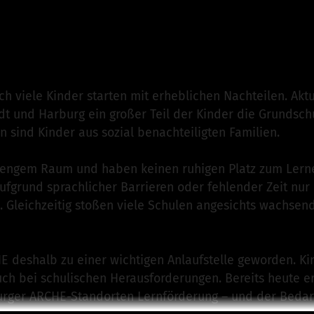
on Freundeskreis Die ARCHE Hamburg e.V.
ist für dieses 
n
h viele Kinder starten mit erheblichen Nachteilen. Aktu
tedt und Harburg ein großer Teil der Kinder die Grundsch
 sind Kinder aus sozial benachteiligten Familien.
 engem Raum und haben keinen ruhigen Platz zum Lern
aufgrund sprachlicher Barrieren oder fehlender Zeit nur
 Gleichzeitig stoßen viele Schulen angesichts wachsen
HE deshalb zu einer wichtigen Anlaufstelle geworden. K
auch bei schulischen Herausforderungen. Bereits heute 
urger ARCHE-Standorten Lernförderung – und der Bedar