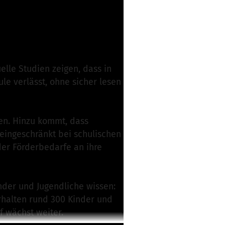
Projekt verantwortlich
elle Studien zeigen, dass in
ule verlässt, ohne sicher lesen
en. Hinzu kommt, dass
 eingeschränkt bei schulischen
der Förderbedarfe an ihre
inder und Jugendliche wissen:
erhalten rund 300 Kinder und
f wächst weiter.