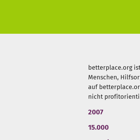
Mit
36 Euro
ermöglichen Sie e
Begleitung für einen ganzen M
Wir arbeiten ehrenamtlich. Ih
Herzlichen Dank für Ihre Unte
betterplace.org is
Menschen, Hilfsor
auf betterplace.o
nicht profitorient
2007
15.000