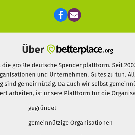
inem Kind
zwei Stunden Lernförderung pro Woche
. Mit 
onat.
re Spende leiten wir vollständig und projektbezogen an
rstützung.
Über
t die größte deutsche Spendenplattform. Seit 200
ganisationen und Unternehmen, Gutes zu tun. Al
rg sind gemeinnützig. Da auch wir selbst gemeinn
iert arbeiten, ist unsere Plattform für die Organi
gegründet
gemeinnützige Organisationen