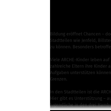
Josephine Liholm v
Nachricht schreibe
Bildung eröffnet Chancen – doc
Stadtteilen wie Jenfeld, Bills
zu können. Besonders betroffen
Viele ARCHE-Kinder leben auf
zahlreiche Eltern ihre Kinder 
Aufgaben unterstützen können.
Grenzen.
In den Stadtteilen ist die ARC
Hier gibt es Unterstützung – 
Jugendliche in den drei Hamb