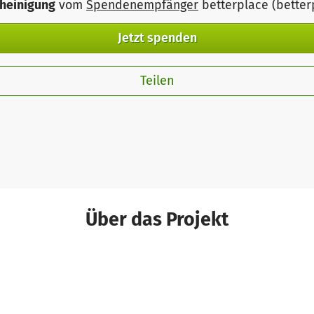
heinigung
vom
Spendenempfänger
betterplace (bette
Jetzt spenden
Teilen
Über das Projekt