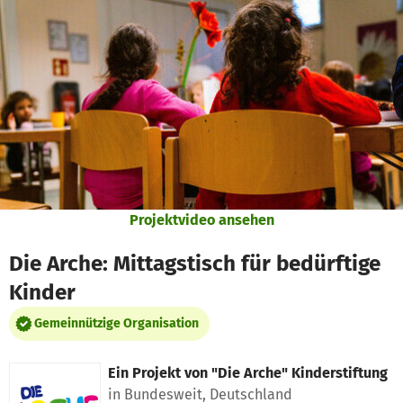
Zum Hauptinhalt springen
Erklärung zur Barrierefreiheit anzeigen
Projektvideo ansehen
Die Arche: Mittagstisch für bedürftige
Kinder
Gemeinnützige Organisation
Ein Projekt von
"Die Arche" Kinderstiftung
in Bundesweit, Deutschland