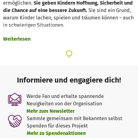
ermöglichen.
Sie geben Kindern Hoffnung, Sicherheit und
die Chance auf eine bessere Zukunft.
Sie sind ein Grund,
warum Kinder lachen, spielen und träumen können – auch
in schwierigen Situationen.
Manchmal sind es die kleinen Dinge, die den größten
Weiterlesen
Unterschied machen: Ein sicherer Ort zum Spielen, eine
warme Mahlzeit, eine liebevolle Umarmung oder eine
Chance auf Bildung.
Von Herzen danken wir Ihnen für Ihr Mitgefühl, Ihre
Großzügigkeit und Ihren Glauben an eine Welt, in der
Informiere und engagiere dich!
jedes Kind eine Chance auf Glück hat.
Werde Fan und erhalte spannende
Lassen Sie uns auch weiterhin gemeinsam dafür
Neuigkeiten von der Organisation
kämpfen, dass Kinder überall auf der Erde ein Leben
Mehr zum Newsletter
voller Hoffnung, Freude und Liebe führen können.
Sammle gemeinsam mit Bekannten selbst
Spenden für dieses Projekt
Mehr zu Spendenaktionen
+++