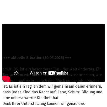
B. Siggelkow von "Die Arche" Kinderstiftung
ist für dieses Projekt verantwortlich
Nachricht schreiben
+++ aktuelle Situation (30.05.2025) +++
am 01.06. ist ein besonderer Tag – der Weltkindertag. Ein
Tag, an dem wir innehalten und uns bewusstmachen, wie
wertvoll und zerbrechlich das Glück eines jeden Kindes
ist. Es ist ein Tag, an dem wir gemeinsam daran erinnern,
dass jedes Kind das Recht auf Liebe, Schutz, Bildung und
eine unbeschwerte Kindheit hat.
Dank Ihrer Unterstützung können wir genau das