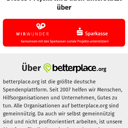
Modell (MüMo)
über
Zielgruppe:
Väter in familiengerichtlichen Verfahren, die gegenüber
Partnerinnen gewalttätig sind / waren.
Zeitlicher Umfang:
Min. 3 Einzelgespräche, Elterngespräche in Kooperation
mit der Frauenhilfe München, sofern die Schutzinteressen
von Partnerin und Kindern gewährleistet sind. 26
zweistündige wöchentliche Gruppen- oder
Über
Einzelsitzungen zur Bearbeitung der Gewalt und Vor- und
Nachbereitung der Umgangskontakte des Vaters.
Rahmenbedingungen:
betterplace.org ist die größte deutsche
Eltern erklären sich im Familiengerichtlichen Verfahren
Spendenplattform. Seit 2007 helfen wir Menschen,
nach Sonderleitfaden "Münchener Modell" zur Teilnahme
Hilfsorganisationen und Unternehmen, Gutes zu
und Mitwirkung entsprechend der definierten Vorgaben
tun. Alle Organisationen auf betterplace.org sind
bereit.
gemeinnützig. Da auch wir selbst gemeinnützig
sind und nicht profitorientiert arbeiten, ist unsere
Die Durchführung der Beratungen und Gruppen liegt in den