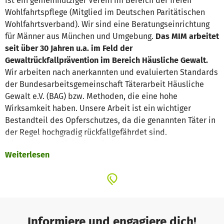
ist ein gemeinnütziger Verein im Bereich der freien
Wohlfahrtspflege (Mitglied im Deutschen Paritätischen
Wohlfahrtsverband). Wir sind eine Beratungseinrichtung
für Männer aus München und Umgebung.
Das MIM arbeitet
seit über 30 Jahren u.a. im Feld der
Gewaltrückfallprävention im Bereich Häusliche Gewalt.
Wir arbeiten nach anerkannten und evaluierten Standards
der Bundesarbeitsgemeinschaft Täterarbeit Häusliche
Gewalt e.V. (BAG) bzw. Methoden, die eine hohe
Wirksamkeit haben. Unsere Arbeit ist ein wichtiger
Bestandteil des Opferschutzes, da die genannten Täter in
der Regel hochgradig rückfallgefährdet sind.
Wir haben zum Ziel, die Spirale der Gewalt zu
Weiterlesen
durchbrechen, durch intensive Auseinandersetzung des
Mannes mit seiner Tat / dem eigenen Verhalten und einer
sich daraus entwickelnden Verhaltensänderung. Unsere
Arbeit dient in erster Linie dem Schutz von Frauen und
Kindern in Partnerschaften!
Informiere und engagiere dich!