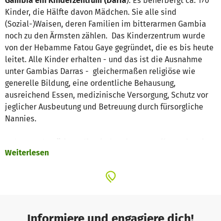
Gambia ein Kinderzentrum (Darra
). Es beherbergt ca. 170
Kinder, die Hälfte davon Mädchen. Sie alle sind
(Sozial-)Waisen, deren Familien im bitterarmen Gambia
noch zu den Ärmsten zählen. Das Kinderzentrum wurde
von der Hebamme Fatou Gaye gegründet, die es bis heute
leitet. Alle Kinder erhalten - und das ist die Ausnahme
unter Gambias Darras - gleichermaßen religiöse wie
generelle Bildung, eine ordentliche Behausung,
ausreichend Essen, medizinische Versorgung, Schutz vor
jeglicher Ausbeutung und Betreuung durch fürsorgliche
Nannies.
Jeden Tag benötigen die Kinder einen 50-Kilo-Sack Reis
Weiterlesen
als Grundnahrungsmittel.
Dafür erhält Fatou Gaye
keine
staatliche Unterstützung
. Ihre Mittel stammen aus den
Gewinnen der Stiftungsklinik. Und zu mehr als 70% aus
Zeit-, Geld- und Sachspenden. Deshalb bitten wir hier um
eure Unterstützung.
Informiere und engagiere dich!