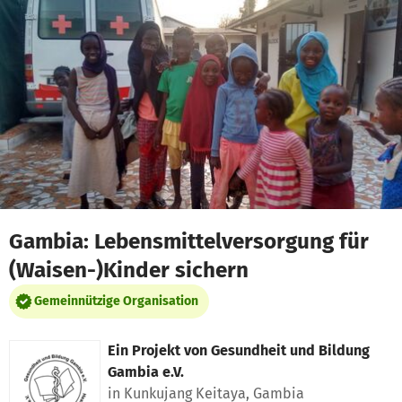
Zum Hauptinhalt springen
Erklärung zur Barrierefreiheit anzeigen
Gambia: Lebensmittelversorgung für
(Waisen-)Kinder sichern
Gemeinnützige Organisation
Ein Projekt von
Gesundheit und Bildung
Gambia e.V.
in Kunkujang Keitaya, Gambia