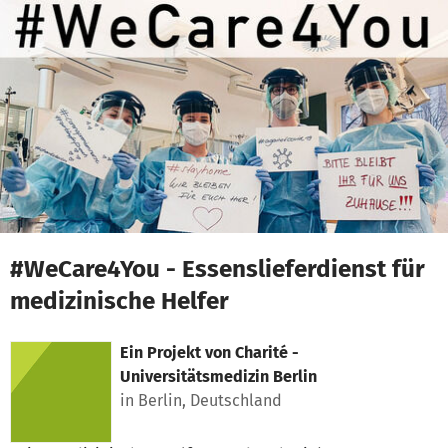
Zum Hauptinhalt springen
Erklärung zur Barrierefreiheit anzeigen
#WeCare4You - Essenslieferdienst für
medizinische Helfer
Ein Projekt von
Charité -
Universitätsmedizin Berlin
in Berlin, Deutschland