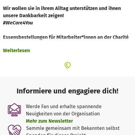
Wir wollen sie in ihrem Alltag unterstützen und ihnen
unsere Dankbarkeit zeigen!
#WeCare4You
Essensbestellungen für Mitarbeiter*innen an der Charité
Damit sie sich nicht zusätzlich noch um ihre eigene
Weiterlesen
Versorgung mit Essen kümmern müssen, sammeln wir
Spenden für ein Konto, dass von Mitarbeiter*innen der
Charité, die in der unmittelbaren Krankenversorgung tätig
sind, für Essensbestellungen während der Dienstzeiten
genutzt werden kann.
Informiere und engagiere dich!
Unsere Partner, unser Service
Die Spenden werden über
betterplace.org
gesammelt, um
Werde Fan und erhalte spannende
anschließend Essensbestellungen für die
Neuigkeiten von der Organisation
Mitarbeiter*innen der Charité – Universitätsmedizin
Mehr zum Newsletter
Berlin zu finanzieren. Die Spenden werden auf ein Konto
Sammle gemeinsam mit Bekannten selbst
an der Charité – Universitätsmedizin Berlin überwiesen,