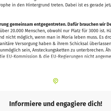
rophe in den Hintergrund treten. Dabei ist es gerade je
erung gemeinsam entgegentreten. Dafür brauchen wir De
ber 20.000 Menschen, obwohl nur Platz für 3000 ist. H
nd nicht möglich, wenn man in Moria leben muss. Es dr
anitäre Versorgung haben & ihrem Schicksal überlasse
t unmöglich sein, Ansteckungsketten zu unterbrechen. Ä
die EU-Kommission & die EU-Regierungen nicht angemess
seit Jahren auf den griechischen Inseln einspringen, wo E
tungsfonds Zivile Seenotrettung hilfst Du ihnen das Sch
eBehind fordern europäische Bürger*innen, Politiker
ungen die sofortige Evakuierung der überfüllten Flüc
Informiere und engagiere dich!
en sie geschützter vor dem Virus sind. Notwendige Ma