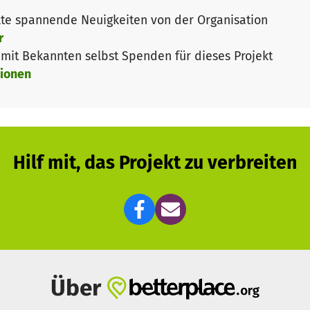
onentielle Ausbreitung des Virus zu verhindern. Auch 
te spannende Neuigkeiten von der Organisation
ischer Versorgung muss auch für Wohnungslose, Geflüch
r
t humanitäre & finanzielle Unterstützung der besonders
it Bekannten selbst Spenden für dieses Projekt
ng von Rechtsstaatlichkeit muss auch & besonders in Kri
ionen
n Initiativen vor Ort unterstützt werden, die bisher v
ebehind2020.org/
e Seenotrettung
Der Stiftungsfonds Zivile Seenotrettung
tützen. Projekte die sich für Flüchtende, etwa in Griech
Hilf mit, das Projekt zu verbreiten
kriterien fallen. Der Stiftungsrat entscheidet unbürokr
ss die Spenden schnell & unmittelbar dort ankommen, wo
ige Mittel aus der Aktion bleiben im Fonds und werden
tps://stiftung-seenotrettung.org/
Über