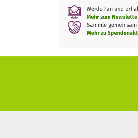
umgesetzt werden, um eine exp
Werde Fan und erhal
Flucht. Der Zugang zu medizin
Mehr zum Newslette
gewährleistet sein. Es brauch
Sammle gemeinsam m
zu Asylverfahren & Durchsetzu
Mehr zu Spendenakt
Mit dieser Spendenaktion solle
verhindern
https://leavenoon
Über den Stiftungsfonds Zivil
zivile Seenotrettung zu unters
jedoch ebenso unter die Förder
sodass sichergestellt ist, da
gebraucht werden. Überschüss
Förderrichtlinien eingesetzt
ht