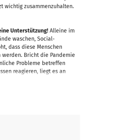
tzt wichtig zusammenzuhalten.
ine Unterstützung!
Alleine im
ände waschen, Social-
oht, dass diese Menschen
n werden. Bricht die Pandemie
hnliche Probleme betreffen
en reagieren, liegt es an
uropa versagt.
limmste zu verhindern.
Wir
*innen und Prominente von der
htlingslager & Unterbringung
ßnahmen sollten überall