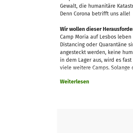
Gewalt, die humanitäre Katast
Denn Corona betrifft uns alle!
Wir wollen dieser Herausford
Camp Moria auf Lesbos leben ü
Distancing oder Quarantäne si
angesteckt werden, keine hum
in dem Lager aus, wird es fas
viele weitere Camps. Solange 
kleinen Initiativen, die teils 
Weiterlesen
Mit Deiner Spende an den Stif
lassen niemanden zurück!
Unter dem Hashtag #LeaveNoOn
EU-Kommission & den EU-Regier
der Menschen an Orten, in den