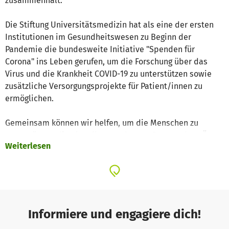
zusammenhält.
Die Stiftung Universitätsmedizin hat als eine der ersten
Institutionen im Gesundheitswesen zu Beginn der
Pandemie die bundesweite Initiative "Spenden für
Corona" ins Leben gerufen, um die Forschung über das
Virus und die Krankheit COVID-19 zu unterstützen sowie
zusätzliche Versorgungsprojekte für Patient/innen zu
ermöglichen.
Gemeinsam können wir helfen, um die Menschen zu
unterstützen, die aktuell an vorderster Front stehen: Ärzte,
Weiterlesen
Pflegepersonal und Forscher. Eine Schlüsselrolle nimmt
die Forschung ein. Am Standort Essen finden
Wissenschaftler/innen, die sich mit dem Virus
beschäftigen, exzellente Bedingungen vor. Die
Forscher/innen können auf umfangreiche Daten- und
Probenmengen von Krankheitsfällen zurückgreifen und
Informiere und engagiere dich!
sind weltweit mit anderen Forschungseinrichtungen