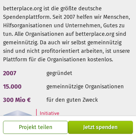
durchzuführen. Auf diese Weise können die jungen
betterplace.org ist die größte deutsche
Patienten mit einem geschwächten Immunsystem
Spendenplattform. Seit 2007 helfen wir Menschen,
bestmöglich geschützt werden.
Hilfsorganisationen und Unternehmen, Gutes zu
tun. Alle Organisationen auf betterplace.org sind
Schnelle Hilfe, die ankommt! Helfen Sie mit!
gemeinnützig. Da auch wir selbst gemeinnützig
sind und nicht profitorientiert arbeiten, ist unsere
Plattform für die Organisationen kostenlos.
2007
gegründet
15.000
gemeinnützige Organisationen
300 Mio €
für den guten Zweck
Projekt teilen
Jetzt spenden