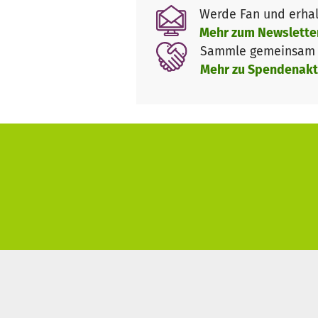
Werde Fan und erhal
United We Stream unterstützt 
Mehr zum Newslette
fließen in eine Spendensammlu
Sammle gemeinsam m
Clubs unterstützt werden könne
Mehr zu Spendenakt
zu kulturellen Projekten wurde
Zudem fließen acht Prozent de
transparenten Förderkriterien 
Dadurch setzen wir ein zusätzl
#UnitedWeStream ist eine Init
weiteren Akteur*innen aus de
Danke für euren Support und b
Gerne nehmen wir auch direk