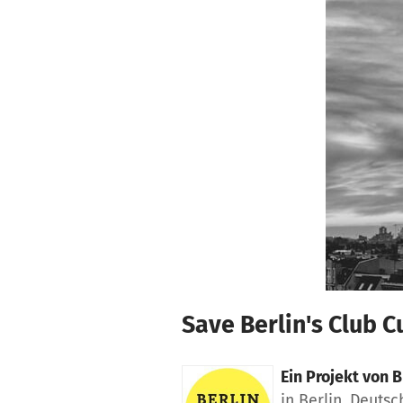
Zum Hauptinhalt springen
Erklärung zur Barrierefreiheit anzeigen
Save Berlin's Club C
Ein Projekt von
B
in Berlin, Deuts