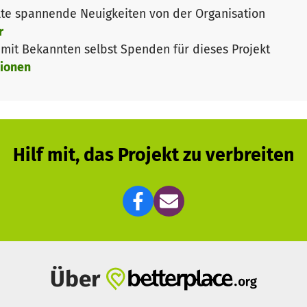
te spannende Neuigkeiten von der Organisation
die kulturelle Arbeit von LiveMusikspielstätten, wie Cl
r
ng für soziale Härtefälle, mit dem unter der Coronavi
it Bekannten selbst Spenden für dieses Projekt
n. Jeder Club kann dazu einen Antrag auf kulturelle För
ionen
 ein Kriterienkatalog entwickelt und eine unabhängige J
r Einnahmen an den "Stiftungsfonds Zivile Seenotrettung
ermöglichen eine zügige Mittelvergabe an die zivile Se
iches solidarisches Zeichen: Es geht nicht nur um uns - 
Hilf mit, das Projekt zu verbreiten
iative der Berliner Clubcommission, des Netzwerks Recla
r Clubszene und dem gemeinnützigen Verein BERLIN WO
leibt gesund!
Über
t Spenden an: