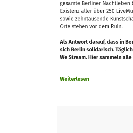
gesamte Berliner Nachtleben b
Existenz aller über 250 LiveMu
sowie zehntausende Kunstschaf
Orte stehen vor dem Ruin.
Als Antwort darauf, dass in Be
sich Berlin solidarisch. Täglic
We Stream. Hier sammeln all
United We Stream bringt den g
Weiterlesen
ganze Bandbreite und Vielfalt 
und FLUX FM gewonnen werden 
Streamingtechnologie. Neben d
auch eine Plattform für Gesp
Wir brauchen nun Deine Unters
Überleben von Clubkultur in Be