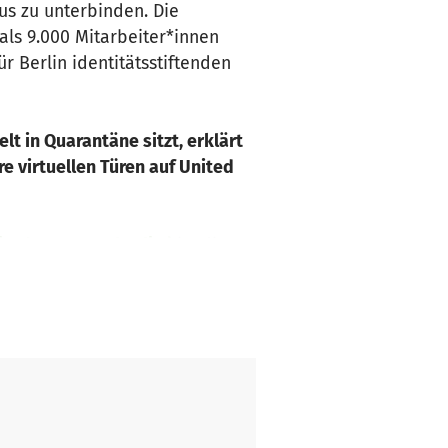
us zu unterbinden. Die
 als 9.000 Mitarbeiter*innen
 Berlin identitätsstiftenden
lt in Quarantäne sitzt, erklärt
re virtuellen Türen auf United
nitedwestream.berlin/
ist die
RTE concert, radioeins, ALEX TV
 technischen Betreuung der
ormances ist United We Stream
e Themen.
 Zeiten übersteht und um das
 Spende.