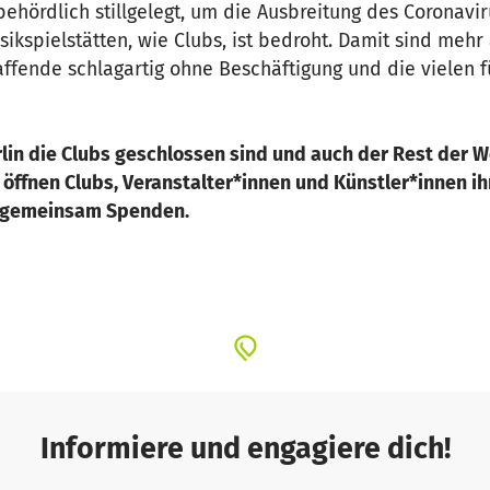
ehördlich stillgelegt, um die Ausbreitung des Coronavir
sikspielstätten, wie Clubs, ist bedroht. Damit sind mehr
fende schlagartig ohne Beschäftigung und die vielen für
rlin die Clubs geschlossen sind und auch der Rest der We
h öffnen Clubs, Veranstalter*innen und Künstler*innen ih
e gemeinsam Spenden.
rößten digitalen Club zu Dir nach Hause. Auf
https://u
der Berliner Clubszene zu sehen. Als Partner konnten A
sowie das Berliner Label SUOL zur Bereitstellung und
er Live-Übertragung von DJ-Sets, Live-Musik und Perf
rächsrunden, Vorträge und Filme rund um clubkulturell
tützung, damit die Berliner Clubszene diese schweren
Informiere und engagiere dich!
rlin zu sichern! Rette die Berliner Clubszene mit einer