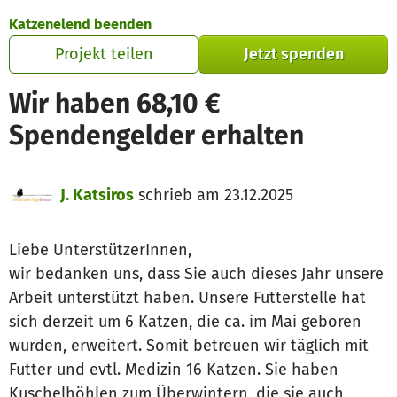
Zum Hauptinhalt springen
Erklärung zur Barrierefreiheit anzeigen
Katzenelend beenden
Projekt teilen
Jetzt spenden
Wir haben 68,10 €
Spendengelder erhalten
J. Katsiros
schrieb am 23.12.2025
Liebe UnterstützerInnen,
wir bedanken uns, dass Sie auch dieses Jahr unsere
Arbeit unterstützt haben. Unsere Futterstelle hat
sich derzeit um 6 Katzen, die ca. im Mai geboren
wurden, erweitert. Somit betreuen wir täglich mit
Futter und evtl. Medizin 16 Katzen. Sie haben
Kuschelhöhlen zum Überwintern, die sie auch