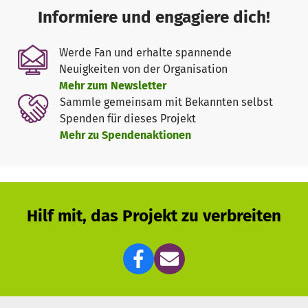
Informiere und engagiere dich!
Organisation
: Diethard Hauke und Werner Breisch,
Conrad-Weiser-Schule in Aspach,
Werde Fan und erhalte spannende
Neuigkeiten von der Organisation
Durchführung
: Diethard Hauke (Lehrer CWS) und Werner
Mehr zum Newsletter
Breisch (Skiclub Aspach e.V.)
Sammle gemeinsam mit Bekannten selbst
Gruppe
: Teilnehmer:
Spenden für dieses Projekt
10 Schüler aus Klasse 7, 8 und 9 der CWS
Mehr zu Spendenaktionen
Aspach
Zeitraum
: 16. Juli bis 23. Juli 2020
Finanzierung
:
Hilf mit, das Projekt zu verbreiten
Die Kosten liegen bei ca. 450 Euro pro Person, ohne
Ausstattung wie Wanderstiefel, Kleidung und Rucksäcke.
Die Schüler sollen über
Spendengelder
einen Zuschuss
erhalten. Hinzu kommen Gelder, die von den Schülern