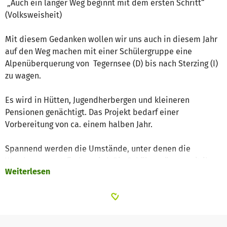
„Auch ein langer Weg beginnt mit dem ersten Schritt“
(Volksweisheit)
Mit diesem Gedanken wollen wir uns auch in diesem Jahr
auf den Weg machen mit einer Schülergruppe eine
Alpenüberquerung von Tegernsee (D) bis nach Sterzing (I)
zu wagen.
Es wird in Hütten, Jugendherbergen und kleineren
Pensionen genächtigt. Das Projekt bedarf einer
Vorbereitung von ca. einem halben Jahr.
Spannend werden die Umstände, unter denen die
Wanderung stattfinden wird. Die Schüler müssen mit ihren
Weiterlesen
Rucksäcken die Wanderung vollständig selbst erlaufen
und haben nicht, wie bei vielen geplanten Touren, einen
Gepäcktransport. Das bedeutet, es gibt keine Alternative.
Deshalb sind vorher durchgeführte Probewanderungen
unumgänglich.