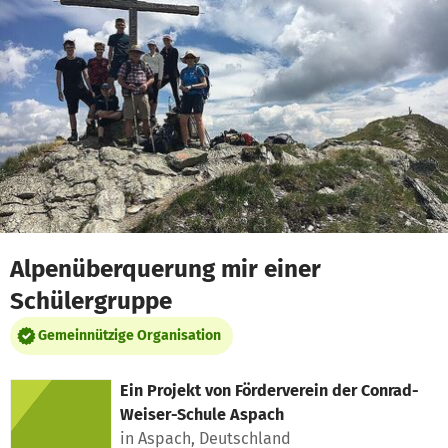
Zum Hauptinhalt springen
Erklärung zur Barrierefreiheit anzeigen
Alpenüberquerung mir einer
Schülergruppe
Gemeinnützige Organisation
Ein Projekt von
Förderverein der Conrad-
Weiser-Schule Aspach
in Aspach, Deutschland