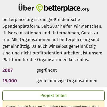
über den Vorbereitungszeitraum in gemeinschaftlich
Über
organisierten Aktionen angesammelt werden.
betterplace.org ist die größte deutsche
Sehr geehrte Damen und Herren,
Spendenplattform. Seit 2007 helfen wir Menschen,
wir würden uns sehr freuen, wenn wir für dieses Event
Hilfsorganisationen und Unternehmen, Gutes zu
unserer Schule von Ihnen eine Spende erhalten würden.
tun. Alle Organisationen auf betterplace.org sind
gemeinnützig. Da auch wir selbst gemeinnützig
sind und nicht profitorientiert arbeiten, ist unsere
Plattform für die Organisationen kostenlos.
2007
gegründet
15.000
gemeinnützige Organisationen
300 Mio €
für den guten Zweck
Projekt teilen
Dieses Projekt kann zur Zeit keine Spenden empfangen. Bitte