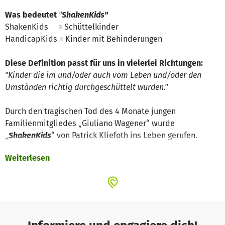
Was bedeutet
"
ShakenKids"
ShakenKids = Schüttelkinder
HandicapKids = Kinder mit Behinderungen
Diese Definition passt für uns in vielerlei Richtungen:
"Kinder die im und/oder auch vom Leben und/oder den
Umständen richtig durchgeschüttelt wurden."
Durch den tragischen Tod des 4 Monate jungen
Familienmitgliedes „Giuliano Wagener“ wurde
„
ShakenKids
“ von Patrick Kliefoth ins Leben gerufen.
Weiterlesen
Giuliano war ein sogenanntes „Schüttelkind“, welches von
einem
überforderten
Familienmitglied so massiv
geschüttelt wurde, dass er einen Tag später tragisch und
qualvoll an den Folgen verstarb.
Durch die letzen Monate, die geprägt waren von Verhören