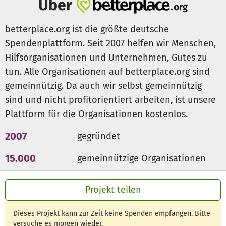
Über
- Machtmissbrauch (Kind als Druck- und
Machtmittel missbrauchen)
betterplace.org ist die größte deutsche
Spendenplattform. Seit 2007 helfen wir Menschen,
Durch diese traumatischen Erlebnisse haben wir erkannt,
Hilfsorganisationen und Unternehmen, Gutes zu
dass dringend sowohl präventiver Handlungsbedarf für
tun. Alle Organisationen auf betterplace.org sind
potentielle Täter besteht als auch Hilfestellung und
Beistand, jeglicher Art, für Kinder, Eltern und Angehörige
gemeinnützig. Da auch wir selbst gemeinnützig
unbedingt erforderlich ist.
sind und nicht profitorientiert arbeiten, ist unsere
Plattform für die Organisationen kostenlos.
Infolgedessen haben wir aus tiefster Überzeugung die
„
ShakenKids e.V.“
ins Leben gerufen.
2007
gegründet
Unser Auftrag:
Aufklärung, Beratung, Förderung
15.000
gemeinnützige Organisationen
Unsere Vision:
Bundesweite Anlaufstationen und
300 Mio €
für den guten Zweck
Ehrenamtliche Mitarbeiter, die Betroffenen hilfreich zur
Projekt teilen
Seite stehen.
Vernetzung über social Media um jederzeit hilfsbereit
Dieses Projekt kann zur Zeit keine Spenden empfangen. Bitte
unterstützen zu können.
versuche es morgen wieder.