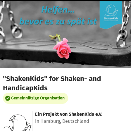
Zum Hauptinhalt springen
Erklärung zur Barrierefreiheit anzeigen
"ShakenKids" for Shaken- and
HandicapKids
Gemeinnützige Organisation
Ein Projekt von
ShakenKids e.V.
in Hamburg, Deutschland