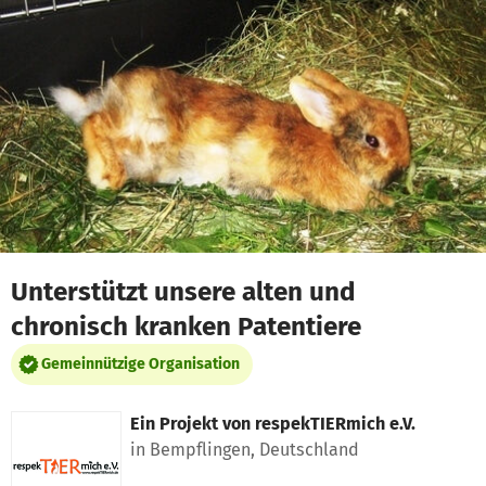
Zum Hauptinhalt springen
Erklärung zur Barrierefreiheit anzeigen
Unterstützt unsere alten und
chronisch kranken Patentiere
Gemeinnützige Organisation
Ein Projekt von
respekTIERmich e.V.
in Bempflingen, Deutschland