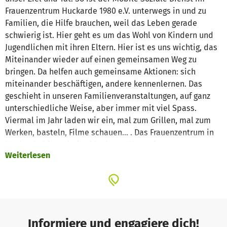
Frauenzentrum Huckarde 1980 e.V. unterwegs in und zu
Familien, die Hilfe brauchen, weil das Leben gerade
schwierig ist. Hier geht es um das Wohl von Kindern und
Jugendlichen mit ihren Eltern. Hier ist es uns wichtig, das
Miteinander wieder auf einen gemeinsamen Weg zu
bringen. Da helfen auch gemeinsame Aktionen: sich
miteinander beschäftigen, andere kennenlernen. Das
geschieht in unseren Familienveranstaltungen, auf ganz
unterschiedliche Weise, aber immer mit viel Spass.
Viermal im Jahr laden wir ein, mal zum Grillen, mal zum
Werken, basteln, Filme schauen... . Das Frauenzentrum in
Huckarde bietet bei schlechtem Wetter im grossen
Weiterlesen
Klassenraum Platz. Leider haben die Stühle so langsam
ausgedient und es wäre ein Gewinn, wenn alle Tische
klappbar Wären und man schnell eine grosse Runde
schaffen könnte. Aber gerade Möbel, die etwas aushalten
können und über längere Zeit als ein zwei Jahre Menschen
begleiten, sind teuer. Helfen, fördern, unterstützen – dazu
Informiere und engagiere dich!