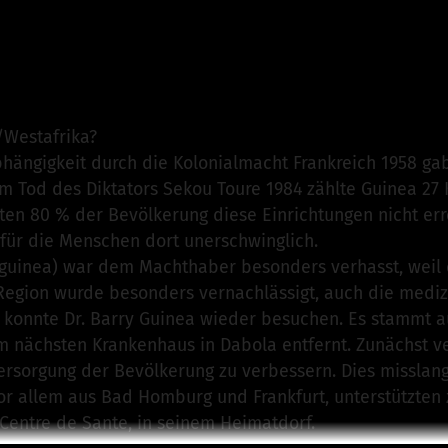
o e.V. - Medizinische Aktionen in Guinea
ist für dieses 
n
/Westafrika?
bhängigkeit durch die Kolonialmacht Frankreich 1958 g
m Tod des Diktators Sekou Toure 1984 zählte Guinea 27
n 80 % der Bevölkerung diese Einrichtungen nicht erre
für die Menschen dort unerschwinglich.
lguinea) war dem Machthaber besonders verhasst, weil d
Region wurde besonders vernachlässigt, auch die mediz
 konnte Dr. Barry Guinea wieder besuchen. Es stammt a
 nächsten Krankenhaus in Dabola entfernt. Zunächst ve
rsorgung der Bevölkerung zu verbessern. Dies misslang
vor allem aus Bad Homburg und Frankfurt, unterstützten
Centre de Sante, in seinem Heimatdorf.