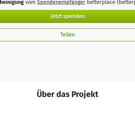
heinigung
vom
Spendenempfänger
betterplace (bette
Jetzt spenden
Teilen
Über das Projekt