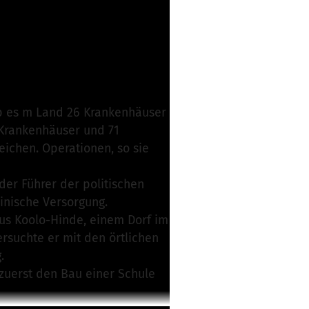
Projekt verantwortlich
ab es m Land 26 Krankenhäuser
 Krankenhäuser und 71
ichen. Operationen, so sie
er Führer der politischen
inische Versorgung.
us Koolo-Hinde, einem Dorf im
rsuchte er mit den örtlichen
.
 zuerst den Bau einer Schule