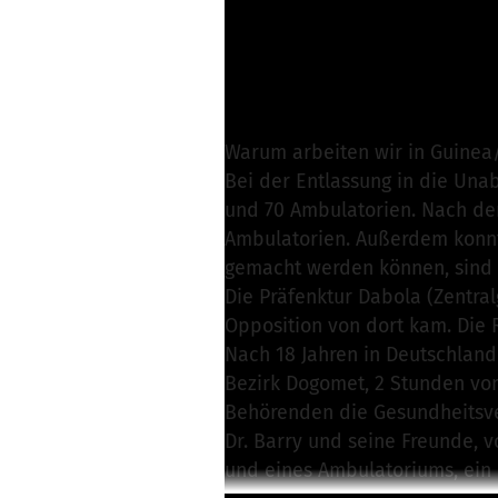
A. Schulze von Mang
Nachricht schreibe
Warum arbeiten wir in Guinea
Bei der Entlassung in die Una
und 70 Ambulatorien. Nach de
Ambulatorien. Außerdem konnte
gemacht werden können, sind 
Die Präfenktur Dabola (Zentra
Opposition von dort kam. Die 
Nach 18 Jahren in Deutschland
Bezirk Dogomet, 2 Stunden vom
Behörenden die Gesundheitsve
Dr. Barry und seine Freunde, 
und eines Ambulatoriums, ein 