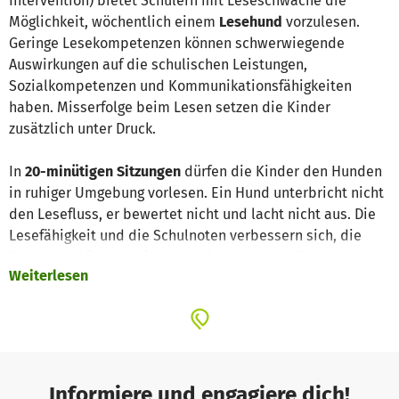
Intervention) bietet Schülern mit Leseschwäche die
Möglichkeit, wöchentlich einem
Lesehund
vorzulesen.
Geringe Lesekompetenzen können schwerwiegende
Auswirkungen auf die schulischen Leistungen,
Sozialkompetenzen und Kommunikationsfähigkeiten
haben. Misserfolge beim Lesen setzen die Kinder
zusätzlich unter Druck.
In
20-minütigen Sitzungen
dürfen die Kinder den Hunden
in ruhiger Umgebung vorlesen. Ein Hund unterbricht nicht
den Lesefluss, er bewertet nicht und lacht nicht aus. Die
Lesefähigkeit und die Schulnoten verbessern sich, die
Freude an Büchern wird geweckt und das Selbstvertrauen
Weiterlesen
gestärkt.
Der Hund muss z.B.:
sehr freundlich und kinderlieb sein
eine Grundausbildung haben
einen Wesenstest absolvieren
Informiere und engagiere dich!