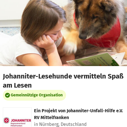
Zum Hauptinhalt springen
Erklärung zur Barrierefreiheit anzeigen
Johanniter-Lesehunde vermitteln Spaß
am Lesen
Gemeinnützige Organisation
Ein Projekt von
Johanniter-Unfall-Hilfe e.V.
RV Mittelfranken
in Nürnberg, Deutschland