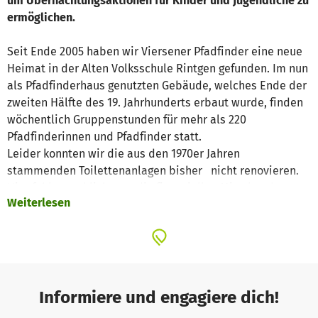
um Übernachtungsaktionen für Kinder und Jugendliche zu
ermöglichen.
Seit Ende 2005 haben wir Viersener Pfadfinder eine neue
Heimat in der Alten Volksschule Rintgen gefunden. Im nun
als Pfadfinderhaus genutzten Gebäude, welches Ende der
zweiten Hälfte des 19. Jahrhunderts erbaut wurde, finden
wöchentlich Gruppenstunden für mehr als 220
Pfadfinderinnen und Pfadfinder statt.
Leider konnten wir die aus den 1970er Jahren
stammenden Toilettenanlagen bisher nicht renovieren.
Hier fehlten schlichtweg die finanziellen Mittel und trotz
Weiterlesen
vieler engagierter Ehrenamtler kann beim Thema Sanitär
nur ein kleiner Teil der Aufgaben in Eigenleistung
bearbeitet werden.
Unser Angebot umfasst aber auch Aktionen am
Wochenende mit Übernachtung im neu geschaffenen
Schlafboden unterm Dach. Diese sind bei Kindern und
Informiere und engagiere dich!
Jugendlichen aller Altersklassen sehr beliebt. Aktuell