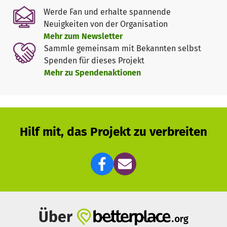
verfügen wir über keine Möglichkeit, sich mit warmen
Werde Fan und erhalte spannende
Wasser zu waschen oder gar zu duschen, daher sollen im
Neuigkeiten von der Organisation
Zuge der Renovierung auch die Infrastruktur für
Mehr zum Newsletter
(nachhaltige) Warmwassererzeugung und jeweils eine
Sammle gemeinsam mit Bekannten selbst
Dusche je Geschlecht gebaut werden.
Spenden für dieses Projekt
Mehr zu Spendenaktionen
Hilf mit, das Projekt zu verbreiten
Über