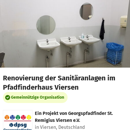
Zum Hauptinhalt springen
Erklärung zur Barrierefreiheit anzeigen
Renovierung der Sanitäranlagen im
Pfadfinderhaus Viersen
Gemeinnützige Organisation
Ein Projekt von
Georgspfadfinder St.
Remigius Viersen e.V.
in Viersen, Deutschland