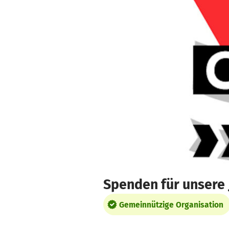
Zum Hauptinhalt springen
Erklärung zur Barrierefreiheit anzeigen
Spenden für unsere 
Gemeinnützige Organisation