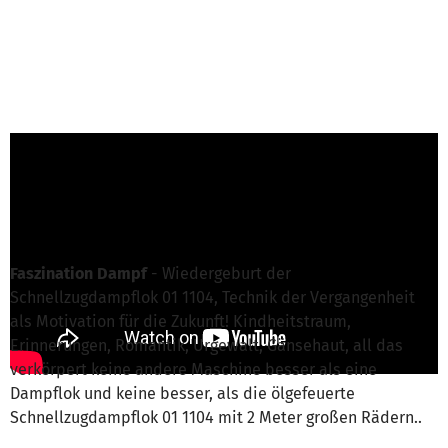
S. Nicklich von Faszination Dampf e.V.
ist für
dieses Projekt verantwortlich
Nachricht schreiben
Faszination Dampf
- Wiedergeburt der
Schnellzugdampflok 01 1104, Technik der Vergangenheit
als Motivation für die Zukunft! Kindheitstraum,
Erinnerungen, Romantik, Urgewalt, Gänsehaut, all das
verkörpert keine andere Maschine besser als eine
Dampflok und keine besser, als die ölgefeuerte
Schnellzugdampflok 01 1104 mit 2 Meter großen Rädern..