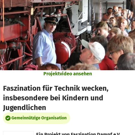
Zum Hauptinhalt springen
Erklärung zur Barrierefreiheit anzeigen
Projektvideo ansehen
Faszination für Technik wecken,
insbesondere bei Kindern und
Jugendlichen
Gemeinnützige Organisation
Ein Projekt von
Faszination Dampf e.V.