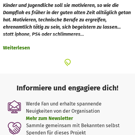
Kinder und Jugendliche soll sie motivieren, so wie die
Dampflok es früher in der guten alten Zeit alltäglich getan
hat. Motivieren, technische Berufe zu ergreifen,
ehrenamtlich tätig zu sein, sich begeistern zu lassen...
statt iphone, PS4 oder schlimmeres...
Weiterlesen
In authentischem Zustand, so wie sie bei der Deutschen
Bundesbahn bis in die 70er Jahre Höchstleistungen
erbracht hat, soll sie wieder lebendig werden. 01 1104,
eine der größten, schnellsten und leistungsstärkesten
Dampflokomotiven Deuschlands soll betriebsfähig und
damit als fahrbares Wunder der Technik die Menschen in
Informiere und engagiere dich!
ihren Bann ziehen. Wie, wenn nicht durch den
beeindruckenden Auftritt einer schwer arbeitenden
Werde Fan und erhalte spannende
Dampflokomotive, durch tonnenschweren Stahl, durch
Neuigkeiten von der Organisation
Feuer, Wasser, Dampf und donnernden Auspuffschlag,
Mehr zum Newsletter
kann die Begeisterung für anfassbare, nachvollziehbare
Sammle gemeinsam mit Bekannten selbst
und nachhaltige Ingenieurskunst besser geweckt werden?
Spenden für dieses Projekt