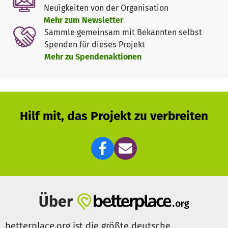
Organisator darüber entscheiden, wie der Wunsch konkret
Neuigkeiten von der Organisation
umgesetzt werden kann. Für die Mittelbeschaffung ist der
Mehr zum Newsletter
BRK-Kreisverband Rosenheim zuständig. Die Mitarbeiter,
Sammle gemeinsam mit Bekannten selbst
die sich beim Herzenswunsch-Hospizmobil engagieren,
Spenden für dieses Projekt
sind Ehrenamtliche. Sie bringen ihre Leistung freiwillig
Mehr zu Spendenaktionen
und unentgeltlich ein. Unser Team besteht aus Ärzten,
Sanitätern, Angehörigen, Betreuern und Seelsorgern.
Die gesammelten Spendengelder werden zu 100 % für
zukünftigen Herzenswünschen verwendet. Mit den Mitteln
Hilf mit, das Projekt zu verbreiten
finanzieren wir die anfallenden Kosten des Wunsches
selbst und den Unterhalt des Herzenswunschmobils.
Über
betterplace.org ist die größte deutsche