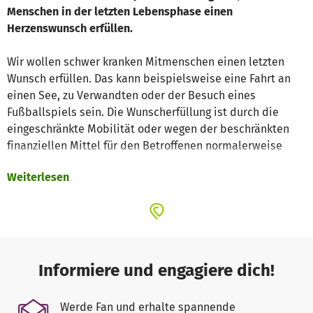
Menschen in der letzten Lebensphase einen
Herzenswunsch erfüllen.
Wir wollen schwer kranken Mitmenschen einen letzten
Wunsch erfüllen. Das kann beispielsweise eine Fahrt an
einen See, zu Verwandten oder der Besuch eines
Fußballspiels sein. Die Wunscherfüllung ist durch die
eingeschränkte Mobilität oder wegen der beschränkten
finanziellen Mittel für den Betroffenen normalerweise
nicht mehr möglich.
Weiterlesen
Ablauf und Organisation
Der Wunsch muss mit entsprechendem Vorlauf beim
Roten Kreuz angemeldet werden. Dann nehmen unsere
Mitarbeiter Kontakt auf und besprechen den
Informiere und engagiere dich!
individuellen Wunsch im Detail. Anschließend wird ein
Gremium aus einem Arzt, Pflegepersonal/Betreuer und
Werde Fan und erhalte spannende