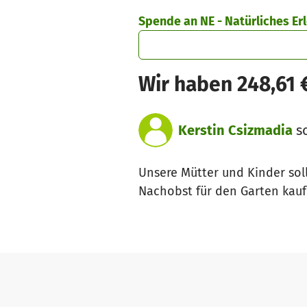
Zum Hauptinhalt springen
Erklärung zur Barrierefreiheit anzeigen
Spende an NE - Natürliches E
Wir haben 248,61
Kerstin Csizmadia
sc
Unsere Mütter und Kinder sol
Nachobst für den Garten kau