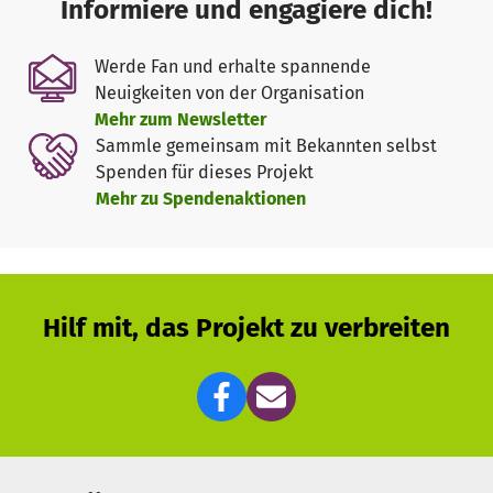
Informiere und engagiere dich!
im Mittelalter als Baumaterial für neue Gebäude genutzt
wurden, so finden wir auch heute noch nicht unerhebliche
Werde Fan und erhalte spannende
Reste der Fundamente und des aufgehenden Mauerwerks
Neuigkeiten von der Organisation
in den Kellern und im Boden des eingetragenen
Mehr zum Newsletter
Bodendenkmals Kastell Divitia. So können beispielsweise
Sammle gemeinsam mit Bekannten selbst
die Via praetoria, die von West nach Ost verlaufende
Spenden für dieses Projekt
Hauptstraße des Kastells, und der gesamte nördliche Teil
Mehr zu Spendenaktionen
des Kastells archäologisch nachgewiesen werden. Das
zeigt sich besonders anschaulich an den eindrucksvollen
Resten antiker Mauern in den historischen
Gewölbekellern der ehemaligen Deutzer Abtei.
Hilf mit, das Projekt zu verbreiten
Die erlebbare Vermittlung dieser wichtigen Epoche der
Deutzer und somit Kölner Stadtgeschichte hat sich der
FHPD
seit nun mehr als acht Jahren auf die Fahne
geschrieben. Dabei geht es uns auch um Erlebbarkeit
durch Visualisierung. Denn alles was gesehen wird und
ertastet werden kann, wird auch in besonderer Weise und