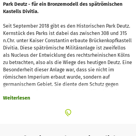
Park Deutz - für ein Bronzemodell des spätrömischen
Kastells Divitia.
Seit September 2018 gibt es den Historischen Park Deutz.
Kernstück des Parks ist dabei das zwischen 308 und 315
n.Chr. unter Kaiser Constantin erbaute Brückenkopfkastell
Divitia. Diese spätrömische Militäranlage ist zweifellos
als Nucleus der Entwicklung des rechtsrheinischen Kölns
zu betrachten, also als die Wiege des heutigen Deutz. Eine
Besonderheit dieser Anlage war, dass sie nicht im
römischen Imperium erbaut wurde, sondern auf
germanischem Gebiet. Sie diente dem Schutz gegen
Übergriffe der Germanen ins römische Köln. Aber sie
Weiterlesen
erleichterte natürlich auch den damals schon recht regen
Handel zwischen den Römern und den germanischen
Stämmen des Rechtsrheinischen.
Auch wenn in den vergangenen Jahrhunderten die Mauern
des Kastells mehrfach geschleift wurden oder besonders