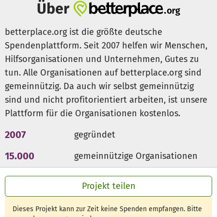
nachhaltig
erlebbar & begreifbar
! So entstand die Idee
Über
von einem Bronzemodell des Deutzer Kastells für den
Historischen Park Deutz, das bis zum 10. Deutzer
betterplace.org ist die größte deutsche
Kastellfest 2020 auf dem sogenannten Archäologischen
Spendenplattform. Seit 2007 helfen wir Menschen,
Balkon des Rheinboulevards aufgestellt werden soll. So
Hilfsorganisationen und Unternehmen, Gutes zu
wird der FHPD einen Beitrag leisten können für die Zeit, in
tun. Alle Organisationen auf betterplace.org sind
der das Deutzer Kastell wichtiger Teil des dann neuen
UNESCO-Welterbes „Niedergermanischer Limes“ sein
gemeinnützig. Da auch wir selbst gemeinnützig
wird. Mit der Eintragung in die Welterbeliste der UNESCO
sind und nicht profitorientiert arbeiten, ist unsere
wird nämlich fest für 2022 gerechnet.
Plattform für die Organisationen kostenlos.
Bei der Fertigstellung des Modells durch die renommierte
2007
gegründet
Kölner Künstlerin Gisela Weinert werden die jüngsten
Grabungsergebnisse der Archäologen des Römisch-
15.000
gemeinnützige Organisationen
Germanischen Museums Berücksichtigung finden. Dabei
300 Mio €
für den guten Zweck
freuen wir uns über die enge und vertrauensvolle
Projekt teilen
Zusammenarbeit mit den Fachleuten der Kölner
Bodendenkmalpflege im Römisch-Germanischen Museum
Dieses Projekt kann zur Zeit keine Spenden empfangen. Bitte
der Stadt Köln. Im Ergebnis wird sich das fertige Modell