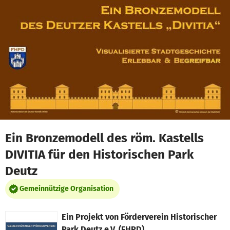
Zum Hauptinhalt springen
Erklärung zur Barrierefreiheit anzeigen
Ein Bronzemodell des röm. Kastells
DIVITIA für den Historischen Park
Deutz
Gemeinnützige Organisation
Ein Projekt von
Förderverein Historischer
Park Deutz e.V. (FHPD)