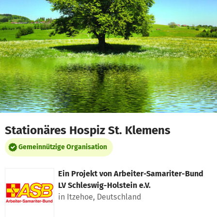
Zum Hauptinhalt springen
Erklärung zur Barrierefreiheit anzeigen
Stationäres Hospiz St. Klemens
Gemeinnützige Organisation
Ein Projekt von
Arbeiter-Samariter-Bund
LV Schleswig-Holstein e.V.
in Itzehoe, Deutschland