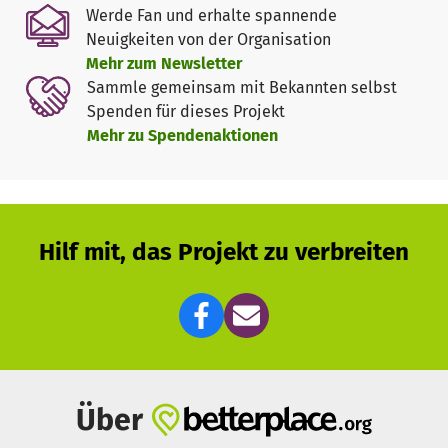
leben können.
Werde Fan und erhalte spannende
Neuigkeiten von der Organisation
Ich bitte Sie daher, sich für das ASB-Hospiz zu engagieren.
Mehr zum Newsletter
Helfen auch Sie hier und jetzt mit einer Spende. Genauso
Sammle gemeinsam mit Bekannten selbst
wichtig ist uns aber, Sie als Botschafter gewinnen zu
Spenden für dieses Projekt
können, damit noch viel mehr Menschen für das Hospiz
Mehr zu Spendenaktionen
spenden. Bitten Sie z.B. zu Ihrem Geburtstag um Spenden
statt Geschenken und starten Sie hier bei betterplace
eine eigene Spendenaktion.
Der ASB wird die Spenden zunächst für den Bau bzw. die
Hilf mit, das Projekt zu verbreiten
Ausgestaltung des Hospizes verwenden. Nach der
Fertigstellung fließen die Spenden direkt in die Betreuung
der Hospiz-Gäste.
Über