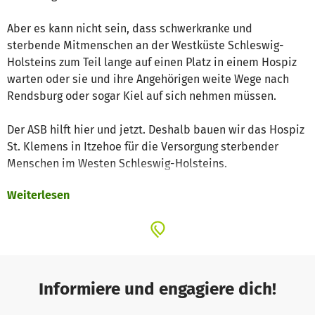
Aber es kann nicht sein, dass schwerkranke und
sterbende Mitmenschen an der Westküste Schleswig-
Holsteins zum Teil lange auf einen Platz in einem Hospiz
warten oder sie und ihre Angehörigen weite Wege nach
Rendsburg oder sogar Kiel auf sich nehmen müssen.
Der ASB hilft hier und jetzt. Deshalb bauen wir das Hospiz
St. Klemens in Itzehoe für die Versorgung sterbender
Menschen im Westen Schleswig-Holsteins.
Weiterlesen
Der Betrieb eines Hospizes wird zum Großteil von den
Krankenkassen getragen. Aber der Bau und die liebevolle
Betreuung durch Ehrenamtliche muss dagegen vollständig
vom ASB geschultert werden. Nur mit vielen Spenden und
ehrenamtlicher Unterstützung können wir das Hospiz zu
einem geschützten und dennoch lebendigen Raum
Informiere und engagiere dich!
werden lassen, wo Schwerstkranke würdevoll bis zuletzt