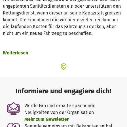
ungeplanten Sanitätsdiensten ein oder unterstützen den
Rettungsdienst, wenn dieser an seine Kapazitätsgrenzen
kommt. Die Einnahmen die wir hier erzielen reichen um
die laufenden Kosten für das Fahrzeug zu decken, aber
nicht um ein neues Fahrzeug zu beschaffen.
Ein "neues" gebrauchtes Fahrzeug wird unseren Ortsverein
Weiterlesen
ca. 40.000 bis 60.000 EUR kosten und dann schon ein
abgeschriebenes Fahrzeug aus dem hauptamtlichen
Rettungsdienst in Deutschland sein. Dies ist für uns ein
großer Batzen, den wir nicht ohne weiteres alleine
stemmen können.
Informiere und engagiere dich!
Werde Fan und erhalte spannende
Neuigkeiten von der Organisation
Mehr zum Newsletter
Sammle gemeinsam mit Bekannten selbst