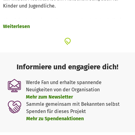
Kinder und Jugendliche.
Die Kidical Mass ist als Demonstration bei der Polizei
Weiterlesen
angemeldet. Diese sichert die Wege und begleitet die
Veranstaltung.
Wir lassen die Kidical Mass jeweils auf einem schönen
Veedelsplatz mit Spielmöglichkeit und kleiner
Verpflegung ausklingen.
Informiere und engagiere dich!
Wofür brauchen wir Geld? Wie wollen die Kidical Mass
Werde Fan und erhalte spannende
Köln möglichst weit bekannt machen und drucken dafür
Neuigkeiten von der Organisation
Flyer, Poster und Sticker. Zudem fallen an den Zielorten
Mehr zum Newsletter
manchmal Kosten an, für Stromanschlüsse oder
Sammle gemeinsam mit Bekannten selbst
ähnliches.
Spenden für dieses Projekt
Mehr zu Spendenaktionen