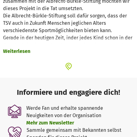
zusammen mit der Albrecht-Bürkle-Stiftung möchten wir
dieses Projekt in die Tat umsetzten.
Die Albrecht-Bürkle-Stiftung soll dafür sorgen, dass der
TSV auch in Zukunft Menschen jeglichen Alters
verschiedenste Sportmöglichkeiten bieten kann.
Gerade in der heutigen Zeit, inder jedes Kind schon in der
Grundschule ein Handy oder sogar eine eigene Konsole
Weiterlesen
besitzt und viele nur noch stunden lang vor dem
Fernseher sitzen, wird es immer schwieriger Kinder für
den Sport zu begeistern. Alles was nicht flimmert und
blinkt wird abgelehnt und macht sofort "keinen Spaß".
Auch das Lernen ist bei vielen eine Qual geworden. Kinder
empfinden Schule und Sport als ein Muss und haben
Informiere und engagiere dich!
keinen Spaß mehr daran…
Werde Fan und erhalte spannende
Aber wie schafft man es wieder Freude in diese Bereiche
Neuigkeiten von der Organisation
zu zaubern.
Mehr zum Newsletter
Sammle gemeinsam mit Bekannten selbst
Die Antwort ist einfach: Anstatt Apps und Computerspiele